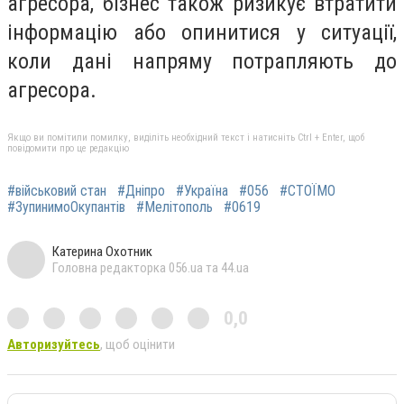
агресора, бізнес також ризикує втратити
інформацію або опинитися у ситуації,
коли дані напряму потрапляють до
агресора.
Якщо ви помітили помилку, виділіть необхідний текст і натисніть Ctrl + Enter, щоб
повідомити про це редакцію
#військовий стан
#Дніпро
#Україна
#056
#СТОЇМО
#ЗупинимоОкупантів
#Мелітополь
#0619
Катерина Охотник
Головна редакторка 056.ua та 44.ua
0,0
Авторизуйтесь
, щоб оцінити