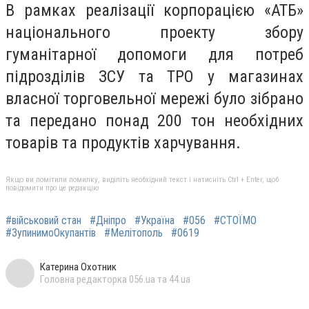
В рамках реалізації корпорацією «АТБ»
національного проекту збору
гуманітарної допомоги для потреб
підрозділів ЗСУ та ТРО у магазинах
власної торговельної мережі було зібрано
та передано понад 200 тон необхідних
товарів та продуктів харчування.
Якщо ви помітили помилку, виділіть необхідний текст і натисніть Ctrl + Enter, щоб
повідомити про це редакцію
#військовий стан
#Дніпро
#Україна
#056
#СТОЇМО
#ЗупинимоОкупантів
#Мелітополь
#0619
Катерина Охотник
Головна редакторка 056.ua та 44.ua