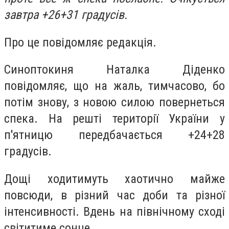
завтра +26+31 градусів.
Про це повідомляє редакція.
Синоптокиня Наталка Діденко
повідомляє, що на жаль, тимчасово, бо
потім знову, з новою силою повернеться
спека. На решті території України у
п'ятницю передбачається +24+28
градусів.
Дощі ходитимуть хаотично майже
повсюди, в різний час доби та різної
інтенсивності. Вдень на північному сході
світитиме сонце.