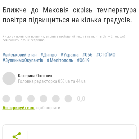
Ближче до Маковія скрізь температура
повітря підвищиться на кілька градусів.
Якщо ви помітили помилку, виділіть необхідний текст і натисніть Ctrl + Enter, щоб
повідомити про це редакцію
#військовий стан
#Дніпро
#Україна
#056
#СТОЇМО
#ЗупинимоОкупантів
#Мелітополь
#0619
Катерина Охотник
Головна редакторка 056.ua та 44.ua
0,0
Авторизуйтесь
, щоб оцінити