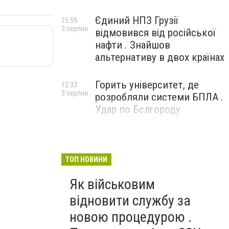
Єдиний НПЗ Грузії
15:59
3 серпня
відмовився від російської
нафти . Знайшов
альтернативу в двох країнах
Горить університет, де
12:33
3 серпня
розробляли системи БПЛА .
Удар по Бєлгороду
ТОП НОВИНИ
Як військовим
відновити службу за
новою процедурою .