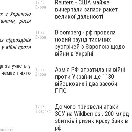
Reuters - США майже
12:43
Вчора
вичерпали запаси ракет
х з Україною
великої дальності
аними, росія
Bloomberg - рф провела
11:27
Вчора
новий раунд таємних
х підрозділів
зустрічей з Європою щодо
у війні проти
війни в Україні
а за участь у
Армія РФ втратила на війні
10:59
 немає і ніхто
Вчора
проти України ще 1130
військових і два засоби
ППО
До чого призвели атаки
17:08
3 серпня
ЗСУ на Wildberries . 200 млрд
збитків і ризик краху банків
рф
 оцінити