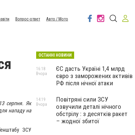
звіти
Вопрос-ответ
Авто / Мото
ОСТАННІ НОВИНИ
ся
ЄС дасть Україні 1,4 млрд
16:18
Вчора
євро з заморожених активів
РФ після нічної атаки
Повітряні сили ЗСУ
14:19
13 серпня. Як
Вчора
озвучили деталі нічного
для нападу на
обстрілу : з десятків ракет
– жодної збитої
Генштабу ЗСУ