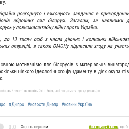
гу.
країни розгорнуто і виконують завдання в прикордонни
онів збройних сил білорусі. Загалом, за наявними д
орусь у повномасштабну війну проти України.
 до 13 тисяч осіб з числа діючих і колишніх військови
ьних операцій, а також ОМОНу підписали згоду на участь 
ловною мотивацією для білорусів є матеріальна винагород
скільки ніякого ідеологічного фундаменту в діях окупантів
ю.
бхідний текст і натисніть Ctrl + Enter, щоб повідомити про це редакцію
про
#Дніпро
#новости Днепр
#новини Україна
0,0
Оцініть першим
Авторизуйтесь
, щоб