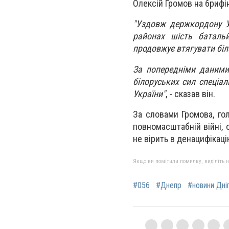
Олексій Громов на брифін
"Уздовж держкордону У
районах шість батальй
продовжує втягувати біл
За попередніми даними,
білоруських сил спеціал
України"
, - сказав він.
За словами Громова, го
повномасштабній війні, о
не вірить в денацифікаці
Якщо ви помітили помилку, виділіть нео
#056
#Днепр
#новини Дні