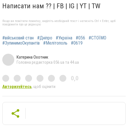
Написати нам ?? | FB | IG | YT | TW
Якщо ви помітили помилку, виділіть необхідний текст і натисніть Ctrl + Enter, щоб
повідомити про це редакцію
#військовий стан
#Дніпро
#Україна
#056
#СТОЇМО
#ЗупинимоОкупантів
#Мелітополь
#0619
Катерина Охотник
Головна редакторка 056.ua та 44.ua
0,0
Авторизуйтесь
, щоб оцінити