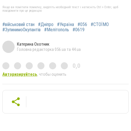
Якщо ви помітили помилку, виділіть необхідний текст і натисніть Ctrl + Enter, щоб
повідомити про це редакцію
#військовий стан
#Дніпро
#Україна
#056
#СТОЇМО
#ЗупинимоОкупантів
#Мелітополь
#0619
Катерина Охотник
Головна редакторка 056.ua та 44.ua
0,0
Авторизируйтесь
, чтобы оценить