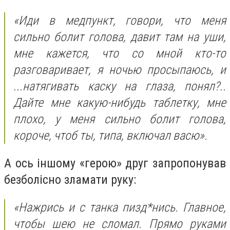
«Иди в медпункт, говори, что меня
сильно болит голова, давит там на уши,
мне кажется, что со мной кто-то
разговаривает, я ночью просыпаюсь, и
...натягивать каску на глаза, понял?..
Дайте мне какую-нибудь таблетку, мне
плохо, у меня сильно болит голова,
короче, чтоб ты, типа, включал васю».
А ось іншому «герою» друг запропонував
безболісно зламати руку:
«Нажрись и с танка пизд*нись. Главное,
чтобы шею не сломал. Прямо руками