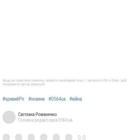
Якщо ви помітили помилку, виділіть необхідний текст і натисніть Ctrl + Enter, щоб
повідомити про це редакцію
#кривийРіг
#новини
#0564ua
#війна
Світлана Романенко
Головна редакторка 0564.ua
0,0