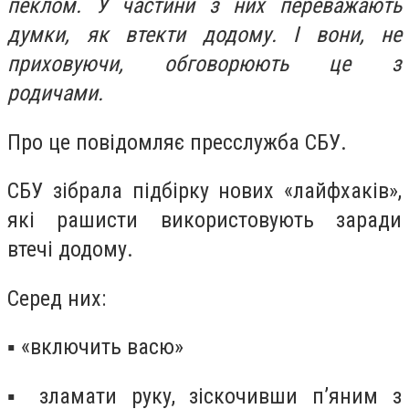
пеклом. У частини з них переважають
думки, як втекти додому. І вони, не
приховуючи, обговорюють це з
родичами.
Про це повідомляє пресслужба СБУ.
СБУ зібрала підбірку нових «лайфхаків»,
які рашисти використовують заради
втечі додому.
Серед них:
▪️ «включить васю»
▪️ зламати руку, зіскочивши п’яним з