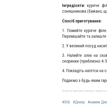
Інгредієнти:
куряче філе
соняшникова (бажано, що
Спосіб приготування:
1. Помийте куряче філе
Перемішайте та залиште 
2. У великий посуд насип
3. Налийте олію на ско
скоринки (приблизно 4-5
4. Покладіть нагетси на 
Подаємо з будь-яким гар
Якщо ви помітили помилку, виділіть нео
#056
#Днепр
#новини Дні