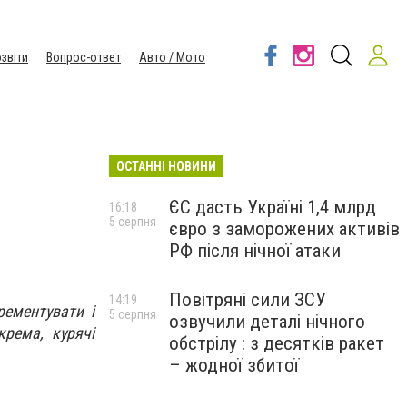
звіти
Вопрос-ответ
Авто / Мото
ОСТАННІ НОВИНИ
ЄС дасть Україні 1,4 млрд
16:18
5 серпня
євро з заморожених активів
РФ після нічної атаки
Повітряні сили ЗСУ
14:19
рементувати і
5 серпня
озвучили деталі нічного
рема, курячі
обстрілу : з десятків ракет
– жодної збитої