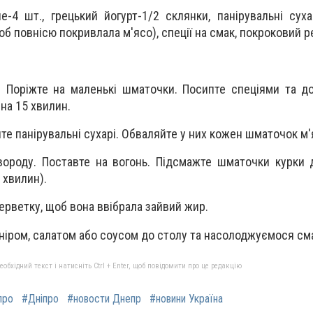
-4 шт., грецький йогурт-1/2 склянки, панірувальні сухар
б повнісю покривлала м'ясо), спеції на смак, покроковий 
. Поріжте на маленькі шматочки. Посипте спеціями та до
на 15 хвилин.
те панірувальні сухарі. Обваляйте у них кожен шматочок м'
вороду. Поставте на вогонь. Підсмажте шматочки курки 
 хвилин).
серветку, щоб вона ввібрала зайвий жир.
ніром, салатом або соусом до столу та насолоджуємося см
бхідний текст і натисніть Ctrl + Enter, щоб повідомити про це редакцію
про
#Дніпро
#новости Днепр
#новини Україна