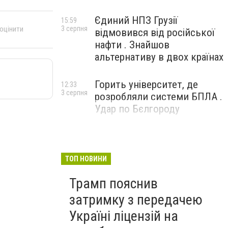
Єдиний НПЗ Грузії
15:59
3 серпня
 оцінити
відмовився від російської
нафти . Знайшов
альтернативу в двох країнах
Горить університет, де
12:33
3 серпня
розробляли системи БПЛА .
Удар по Бєлгороду
ТОП НОВИНИ
Трамп пояснив
затримку з передачею
Україні ліцензій на