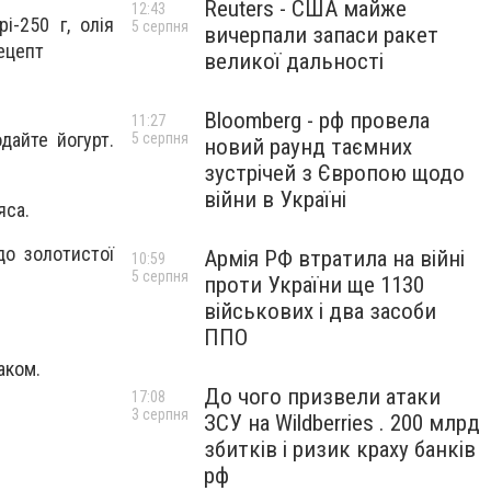
Reuters - США майже
12:43
і-250 г, олія
5 серпня
вичерпали запаси ракет
рецепт
великої дальності
Bloomberg - рф провела
11:27
дайте йогурт.
5 серпня
новий раунд таємних
зустрічей з Європою щодо
війни в Україні
яса.
до золотистої
Армія РФ втратила на війні
10:59
5 серпня
проти України ще 1130
військових і два засоби
ППО
аком.
До чого призвели атаки
17:08
3 серпня
ЗСУ на Wildberries . 200 млрд
збитків і ризик краху банків
рф