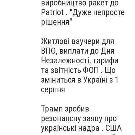
виробництво ракет до
Patriot . "Дуже непросте
рішення"
Житлові ваучери для
ВПО, виплати до Дня
Незалежності, тарифи
та звітність ФОП . Що
зміниться в Україні з 1
серпня
Трамп зробив
резонансну заяву про
українські надра . США