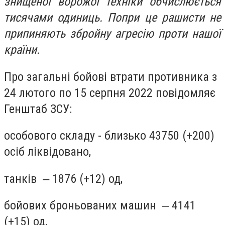
знищеної ворожої техніки обчислюється
тисячами одиниць. Попри це рашисти не
припиняють збройну агресію проти нашої
країни.
Про загальні бойові втрати противника з
24 лютого по 15 серпня 2022 повідомляє
Генштаб ЗСУ:
особового складу - близько 43750 (+200)
осіб ліквідовано,
танків ‒ 1876 (+12) од,
бойових броньованих машин ‒ 4141
(+15) од,