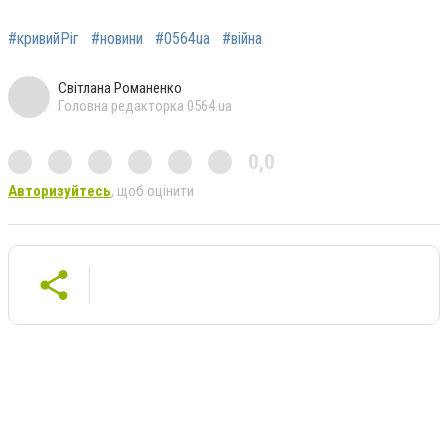
#кривийРіг
#новини
#0564ua
#війна
Світлана Романенко
Головна редакторка 0564.ua
0,0
Авторизуйтесь
, щоб оцінити