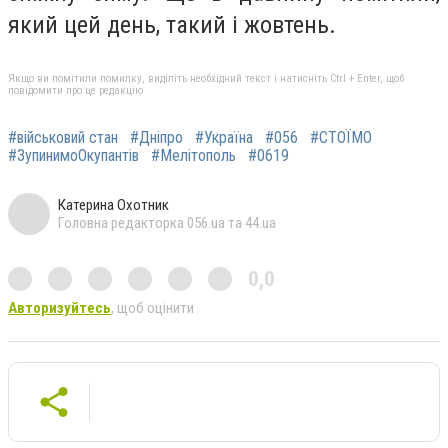
який цей день, такий і жовтень.
Якщо ви помітили помилку, виділіть необхідний текст і натисніть Ctrl + Enter, щоб
повідомити про це редакцію
#військовий стан
#Дніпро
#Україна
#056
#СТОЇМО
#ЗупинимоОкупантів
#Мелітополь
#0619
Катерина Охотник
Головна редакторка 056.ua та 44.ua
0,0
Авторизуйтесь
, щоб оцінити