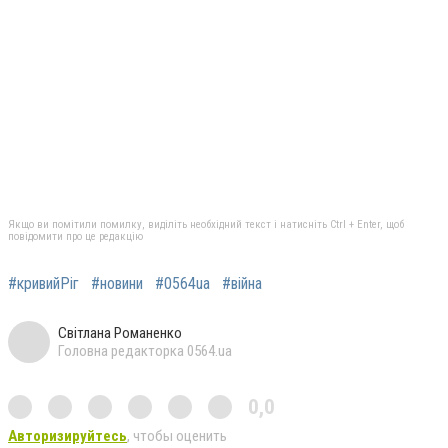
Якщо ви помітили помилку, виділіть необхідний текст і натисніть Ctrl + Enter, щоб
повідомити про це редакцію
#кривийРіг
#новини
#0564ua
#війна
Світлана Романенко
Головна редакторка 0564.ua
0,0
Авторизируйтесь
, чтобы оценить