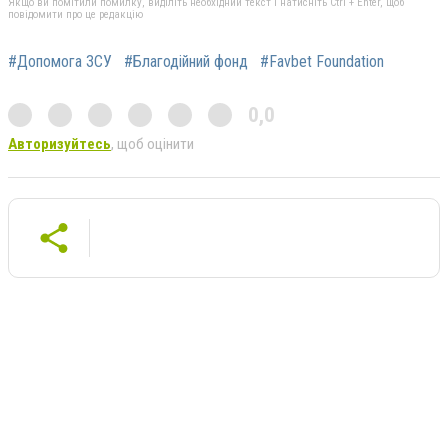
Якщо ви помітили помилку, виділіть необхідний текст і натисніть Ctrl + Enter, щоб
повідомити про це редакцію
#Допомога ЗСУ
#Благодійний фонд
#Favbet Foundation
0,0
Авторизуйтесь
, щоб оцінити