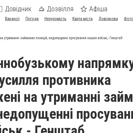
Довідник
Дозвілля
Афіша
Вакансії
Погода
Нерухомість
Карта міста
Довідкова
Фото
а утриманні займаних позицій, недопущенні просування наших військ,- Генштаб
ннобузькому напрямк
зусилля противника
ені на утриманні зай
 недопущенні просуван
йськ,- Генштаб