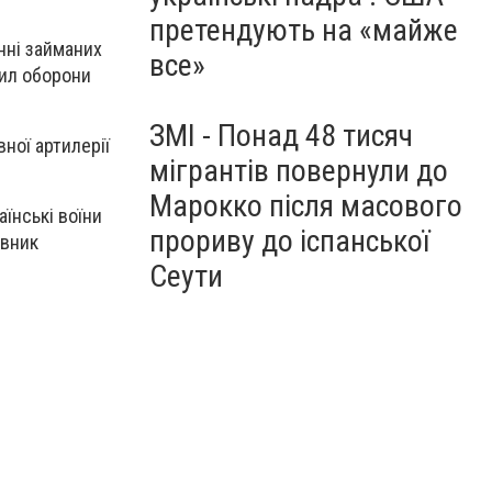
претендують на «майже
нні займаних
все»
Сил оборони
ЗМІ - Понад 48 тисяч
ної артилерії
мігрантів повернули до
Марокко після масового
аїнські воїни
прориву до іспанської
ивник
Сеути