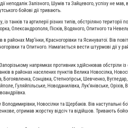
ії неподалік Залізного, Шумів та Зайцевого, успіху не мав, 
тського бойові дії тривають.
 із танків та артилерії різних типів, обстріляно території п
Йорка, Олександрополя, Пісків, Водяного, Опитного та Невел
в в районах Мар’їнки, Красногорівки та Ясинуватої. Вів пові
огорівки та Опитного. Намагається вести штурмові дії у ра
Запорізькому напрямках противник здійснював обстріли із 
танків в районах населених пунктів Велика Новосілка, Новосі
, Богоявленка, Сонцівка, Степногірськ, Шевченко, Вугледар,
йполе, Гуляйпільське, Новоданилівка, Лукʼянівське, Оріхів, 
овоандріївка.
 Володимирівки, Новосілки та Щербаків. Вів наступальні бої
кове, отримав жорстку відсіч та відійшов. Тривають бойові