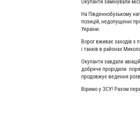
Окупанти замінували міс
На Південнобузькому на
позицій, недопущенні пр
України.
Ворог вживає заходів з п
і танків в районах Микол
Окупанти завдали авіацій
добряче прорідили поряд
продовжує ведення розв
Віримо у ЗСУ! Разом пер