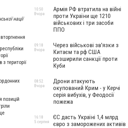
Армія РФ втратила на війні
10:50
Вчора
проти України ще 1210
ської нації
військових і три засоби
ППО
 вторгнення
Через військові зв'язки з
09:18
 республіки
Вчора
Китаєм та рф США
орії
розширили санкції проти
 з території
Куби
кордонних
Дрони атакують
08:52
Вчора
окупований Крим - у Керчі
серія вибухів, у Феодосії
я позицій
пожежа
тріли
 ще
ЄС дасть Україні 1,4 млрд
16:18
5 серпня
євро з заморожених активів