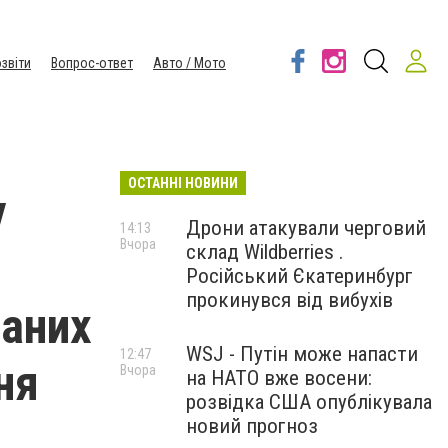
звіти
Вопрос-ответ
Авто / Мото
ОСТАННІ НОВИНИ
у
Дрони атакували черговий
14:13
Вчора
склад Wildberries .
Російський Єкатеринбург
прокинувся від вибухів
маних
WSJ - Путін може напасти
12:47
ня
Вчора
на НАТО вже восени:
розвідка США опублікувала
новий прогноз