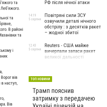
РФ після нічної атаки
б’яжого та
 Леб’яжого.
Повітряні сили ЗСУ
14:19
ьної та
5 серпня
озвучили деталі нічного
брівне,
обстрілу : з десятків ракет
ого. В районі
– жодної збитої
Мазанівки та
Reuters - США майже
12:43
5 серпня
ькому і
вичерпали запаси ракет
вник
великої дальності
а,
 Ворог вів
ТОП НОВИНИ
 в наступ,
Трамп пояснив
затримку з передачею
го,
ра. Вів
Україні ліцензій на