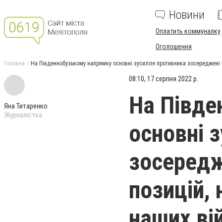
Новини
Оплатить коммуналку
Оголошення
Головна
На Південнобузькому напрямку основні зусилля противника зосереджені н
08:10, 17 серпня 2022 р.
На Півде
Яна Титаренко
Журналістка
основні 
зосередж
позицій,
наших ві