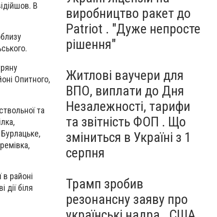
відійшов. В
виробництво ракет до
Patriot . "Дуже непросте
облизу
рішення"
ьського.
тряну
Житлові ваучери для
йоні Опитного,
ВПО, виплати до Дня
Незалежності, тарифи
ствольної та
та звітність ФОП . Що
лка,
 Бурлацьке,
зміниться в Україні з 1
Времівка,
серпня
 в районі
Трамп зробив
 дії біля
резонансну заяву про
українські надра . США