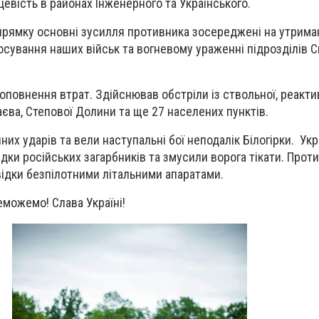
цевість в районах Інженерного та Українського.
прямку основні зусилля противника зосереджені на утрима
осування наших військ та вогневому ураженні підрозділів 
оповнення втрат. Здійснював обстріли із ствольної, реактив
аєва, Степової Долини та ще 27 населених пунктів.
них ударів та вели наступальні бої неподалік Білогірки. Укр
ки російських загарбників та змусили ворога тікати. Прот
ідки безпілотними літальними апаратами.
еможемо! Слава Україні!