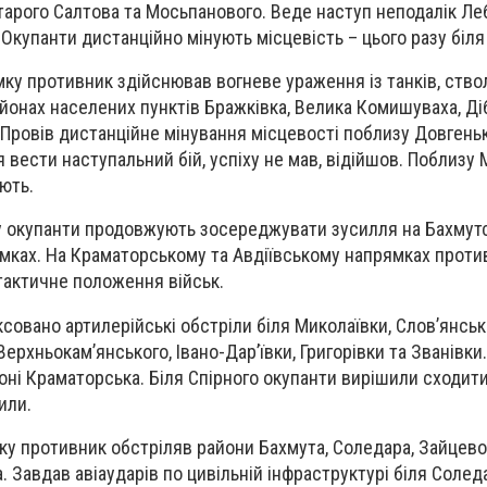
Старого Салтова та Мосьпанового. Веде наступ неподалік Ле
. Окупанти дистанційно мінують місцевість – цього разу біля
ку противник здійснював вогневе ураження із танків, ствол
айонах населених пунктів Бражківка, Велика Комишуваха, Ді
 Провів дистанційне мінування місцевості поблизу Довгеньк
вести наступальний бій, успіху не мав, відійшов. Поблизу 
ють.
 окупанти продовжують зосереджувати зусилля на Бахмутс
мках. На Краматорському та Авдіївському напрямках проти
тактичне положення військ.
совано артилерійські обстріли біля Миколаївки, Слов’янськ
Верхньокам’янського, Івано-Дарʼївки, Григорівки та Званівки.
оні Краматорська. Біля Спірного окупанти вирішили сходити
пили.
у противник обстріляв райони Бахмута, Соледара, Зайцево
. Завдав авіаударів по цивільній інфраструктурі біля Соледа