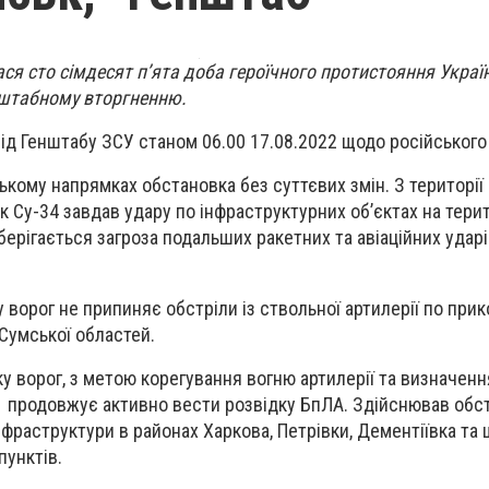
ся сто сімдесят п’ята доба героїчного протистояння Україн
штабному вторгненню.
ід Генштабу ЗСУ станом 06.00 17.08.2022 щодо російського
ькому напрямках обстановка без суттєвих змін. З території
ак Су-34 завдав удару по інфраструктурних об’єктах на терит
ерігається загроза подальших ракетних та авіаційних ударів
 ворог не припиняє обстріли із ствольної артилерії по при
 Сумської областей.
у ворог, з метою корегування вогню артилерії та визначенн
, продовжує активно вести розвідку БпЛА. Здійснював обс
інфраструктури в районах Харкова, Петрівки, Дементіївка та
пунктів.