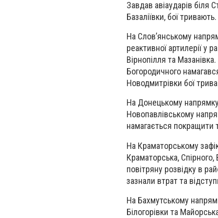
Завдав авіаударів біля 
Базаліївки, бої тривають
На Слов’янському напрям
реактивної артилерії у р
Вірнопілля та Мазанівка.
Богородичного намагався 
Новодмитрівки бої трива
На Донецькому напрямку
Новопавлівському напря
намагається покращити 
На Краматорському зафік
Краматорська, Спірного, 
повітряну розвідку в рай
зазнали втрат та відсту
На Бахмутському напрямк
Білогорівки та Майорська