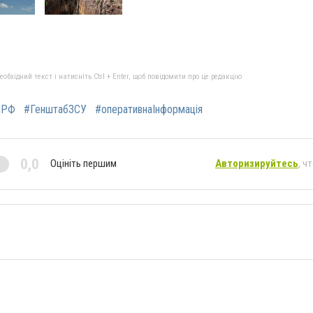
бхідний текст і натисніть Ctrl + Enter, щоб повідомити про це редакцію
яРФ
#ГенштабЗСУ
#оперативнаІнформація
0,0
Оцініть першим
Авторизируйтесь
, ч