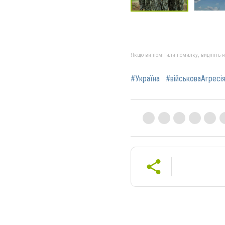
Якщо ви помітили помилку, виділіть нео
#Україна
#військоваАгресі