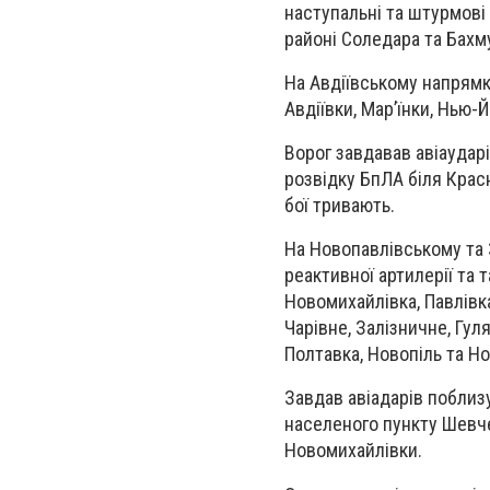
наступальні та штурмові д
районі Соледара та Бахму
На Авдіївському напрямку,
Авдіївки, Мар’їнки, Нью-
Ворог завдавав авіаударі
розвідку БпЛА біля Красн
бої тривають.
На Новопавлівському та 
реактивної артилерії та 
Новомихайлівка, Павлівка
Чарівне, Залізничне, Гуля
Полтавка, Новопіль та Н
Завдав авіадарів поблизу
населеного пункту Шевчен
Новомихайлівки.