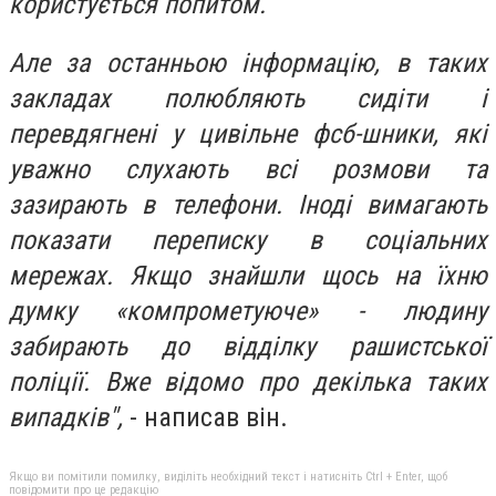
користується попитом.
Але за останньою інформацію, в таких
закладах полюбляють сидіти і
перевдягнені у цивільне фсб-шники, які
уважно слухають всі розмови та
зазирають в телефони. Іноді вимагають
показати переписку в соціальних
мережах. Якщо знайшли щось на їхню
думку «компрометуюче» - людину
забирають до відділку рашистської
поліції. Вже відомо про декілька таких
випадків",
- написав він.
Якщо ви помітили помилку, виділіть необхідний текст і натисніть Ctrl + Enter, щоб
повідомити про це редакцію