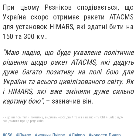
При цьому Рєзніков сподівається, що
Україна скоро отримає ракети ATACMS
для установок HIMARS, які здатні бити на
150 та 300 км.
"Маю надію, що буде ухвалене політичне
рішення щодо ракет ATACMS, які дадуть
дуже багато позитиву на полі бою для
України та всього цивілізованого світу. Як
і HIMARS, які вже змінили дуже сильно
картину бою"
, – зазначив він.
Якщо ви помітили помилку, виділіть необхідний текст і натисніть Ctrl + Enter, щоб
повідомити про це редакцію
#056
#Днепр
#новини Дніпро
#Дніпро
#новости Днепр