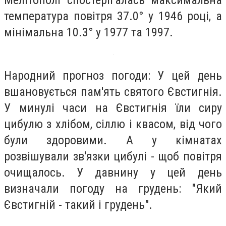
Мелітополі спостерігалась максимальна
температура повітря 37.0° у 1946 році, а
мінімальна 10.3° у 1977 та 1997.
Народний прогноз погоди: У цей день
вшановується пам'ять святого Євстигнія.
У минулі часи на Євстигнія їли сиру
цибулю з хлібом, сіллю і квасом, від чого
були здоровими. А у кімнатах
розвішували зв'язки цибулі - щоб повітря
очищалось. У давнину у цей день
визначали погоду на грудень: "Який
Євстигній - такий і грудень".