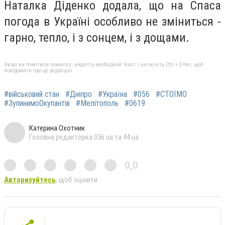
Наталка Діденко додала, що на Спаса
погода в Україні особливо не зміниться -
гарно, тепло, і з сонцем, і з дощами.
Якщо ви помітили помилку, виділіть необхідний текст і натисніть Ctrl + Enter, щоб
повідомити про це редакцію
#військовий стан
#Дніпро
#Україна
#056
#СТОЇМО
#ЗупинимоОкупантів
#Мелітополь
#0619
Катерина Охотник
Головна редакторка 056.ua та 44.ua
0,0
Авторизуйтесь
, щоб оцінити