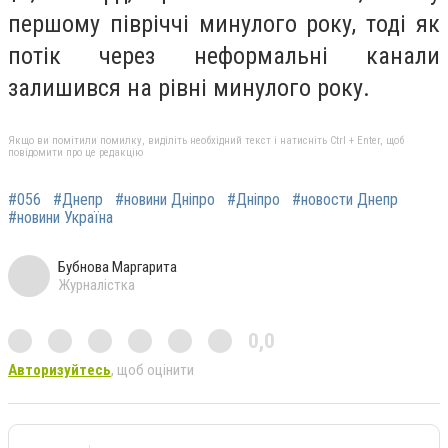
першому півріччі минулого року, тоді як
потік через неформальні канали
залишився на рівні минулого року.
Якщо ви помітили помилку, виділіть необхідний текст і натисніть Ctrl + Enter, щоб
повідомити про це редакцію
#056
#Днепр
#новини Дніпро
#Дніпро
#новости Днепр
#новини Україна
Бубнова Маргарита
Журналістка
0,0
Авторизуйтесь
, щоб оцінити