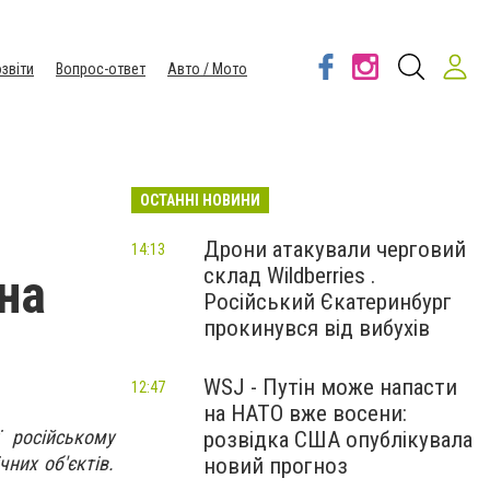
звіти
Вопрос-ответ
Авто / Мото
ОСТАННІ НОВИНИ
Дрони атакували черговий
14:13
склад Wildberries .
на
Російський Єкатеринбург
прокинувся від вибухів
WSJ - Путін може напасти
12:47
на НАТО вже восени:
 російському
розвідка США опублікувала
них об'єктів.
новий прогноз