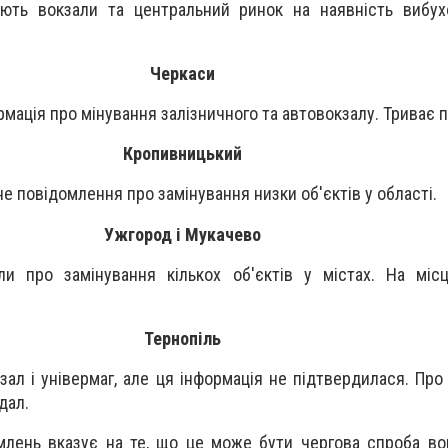
яють вокзали та центральний ринок на наявність вибух
Черкаси
рмація про мінування залізничного та автовокзалу. Триває п
Кропивницький
е повідомлення про замінування низки об'єктів у області.
Ужгород і Мукачево
ли про замінування кількох об'єктів у містах. На міс
Тернопіль
зал і універмаг, але ця інформація не підтвердилася. Про
дал.
млень вказує на те, що це може бути чергова спроба во