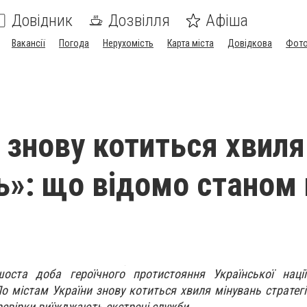
Довідник
Дозвілля
Афіша
Вакансії
Погода
Нерухомість
Карта міста
Довідкова
Фото
 знову котиться хвиля
ь»: що відомо станом 
оста доба героїчного протистояння Української нації
 містам України знову котиться хвиля мінувань стратегіч
ревірки виїжджають екстрені служби.