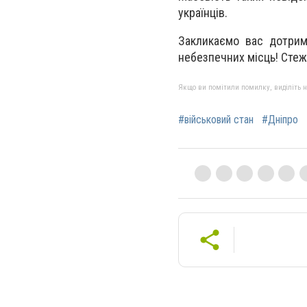
українців.
Закликаємо вас дотрим
небезпечних місць! Стеж
Якщо ви помітили помилку, виділіть нео
#військовий стан
#Дніпро