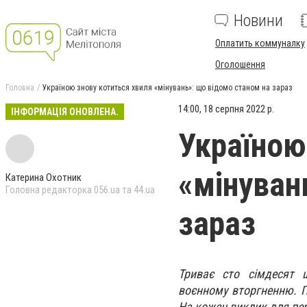
Новини
Оплатить коммуналку
Оголошення
Головна
Україною знову котиться хвиля «мінувань»: що відомо станом на зараз
14:00, 18 серпня 2022 р.
ІНФОРМАЦІЯ ОНОВЛЕНА.
Україною
«мінуван
Катерина Охотник
Головна редакторка 056.ua та 44.ua
зараз
Триває сто сімдесят ш
воєнному вторгненню. По
На кожен виклик для пе