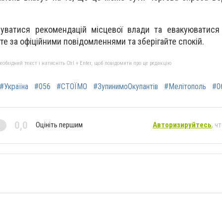
уватися рекомендацій місцевої влади та евакуюватися 
те за офіційними повідомленнями та зберігайте спокій.
бхідний текст і натисніть Ctrl + Enter, щоб повідомити про це редакцію
#Україна
#056
#СТОЇМО
#ЗупинимоОкупантів
#Мелітополь
#0
0,0
Оцініть першим
Авторизируйтесь
, ч