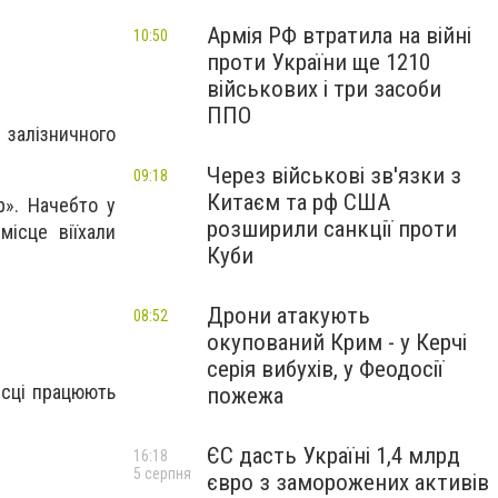
Армія РФ втратила на війні
10:50
проти України ще 1210
військових і три засоби
ППО
 залізничного
Через військові зв'язки з
09:18
Китаєм та рф США
р». Начебто у
розширили санкції проти
місце віїхали
Куби
Дрони атакують
08:52
окупований Крим - у Керчі
серія вибухів, у Феодосії
ісці працюють
пожежа
ЄС дасть Україні 1,4 млрд
16:18
5 серпня
євро з заморожених активів