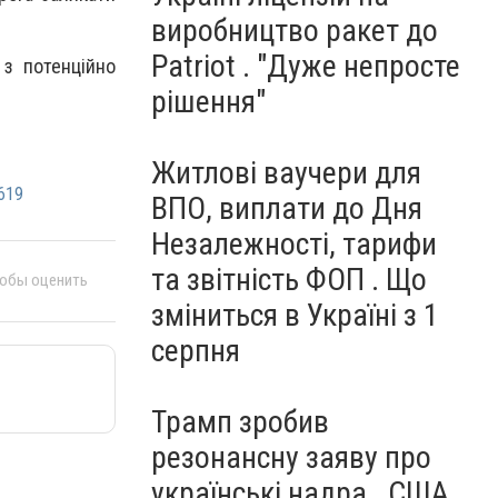
виробництво ракет до
Patriot . "Дуже непросте
з потенційно
рішення"
Житлові ваучери для
619
ВПО, виплати до Дня
Незалежності, тарифи
та звітність ФОП . Що
тобы оценить
зміниться в Україні з 1
серпня
Трамп зробив
резонансну заяву про
українські надра . США