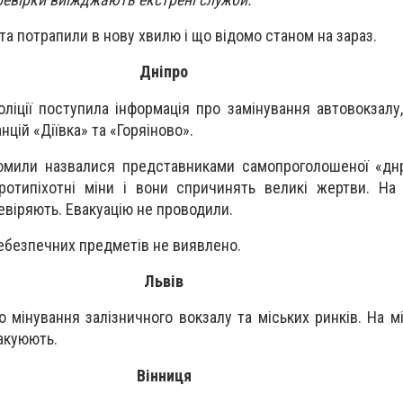
та потрапили в нову хвилю і що відомо станом на зараз.
Дніпро
ліції поступила інформація про замінування автовокзалу,
нцій «Діївка» та «Горяіново».
домили назвалися представниками самопроголошеної «дн
ротипіхотні міни і вони спричинять великі жертви. На 
евіряють. Евакуацію не проводили.
небезпечних предметів не виявлено.
Львів
 мінування залізничного вокзалу та міських ринків. На м
акуюють.
Вінниця