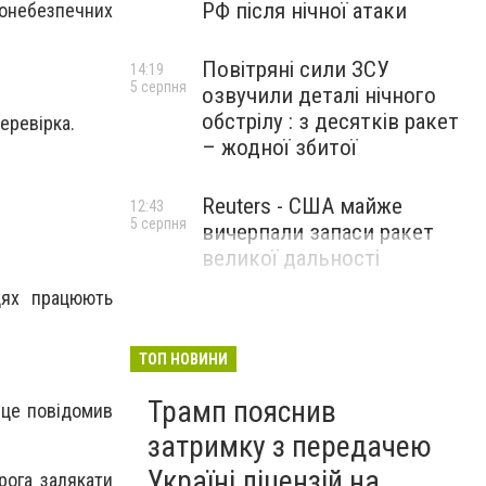
РФ після нічної атаки
онебезпечних
Повітряні сили ЗСУ
14:19
5 серпня
озвучили деталі нічного
обстрілу : з десятків ракет
еревірка.
– жодної збитої
Reuters - США майже
12:43
5 серпня
вичерпали запаси ракет
великої дальності
цях працюють
ТОП НОВИНИ
Трамп пояснив
 це повідомив
затримку з передачею
Україні ліцензій на
рога залякати