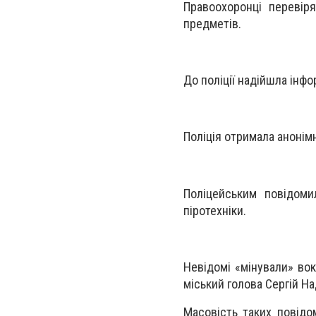
Правоохоронці перевір
предметів.
До поліції надійшла інфо
Поліція отримала анонімн
Поліцейським повідоми
піротехніки.
Невідомі «мінували» вок
міський голова Сергій На
Масовість таких повідо