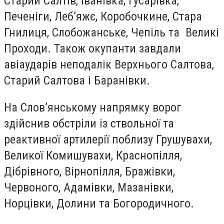
Старий Салтів, Іванівка, Гусарівка,
Печеніги, Леб’яжє, Коробочкине, Стара
Гнилиця, Слобожанське, Чепіль та Великі
Проходи. Також окупанти завдали
авіаударів неподалік Верхнього Салтова,
Старий Салтова і Баранівки.
На Словʼянському напрямку ворог
здійснив обстріли із ствольної та
реактивної артилерії поблизу Грушувахи,
Великої Комишувахи, Краснопілля,
Дібрівного, Вірнопілля, Бражівки,
Червоного, Адамівки, Мазанівки,
Норцівки, Долини та Богородичного.