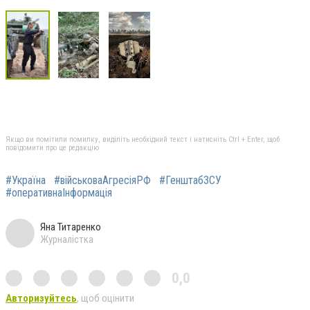
Якщо ви помітили помилку, виділіть необхідний текст і натисніть Ctrl + Enter, щоб
повідомити про це редакцію
#Україна
#військоваАгресіяРФ
#ГенштабЗСУ
#оперативнаІнформація
Яна Титаренко
Журналістка
0,0
Авторизуйтесь
, щоб оцінити