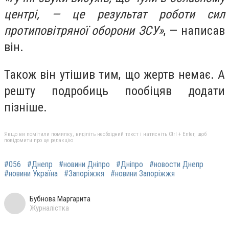
центрі, — це результат роботи сил
протиповітряної оборони ЗСУ»
, — написав
він.
Також він утішив тим, що жертв немає. А
решту подробиць пообіцяв додати
пізніше.
Якщо ви помітили помилку, виділіть необхідний текст і натисніть Ctrl + Enter, щоб
повідомити про це редакцію
#056
#Днепр
#новини Дніпро
#Дніпро
#новости Днепр
#новини Україна
#Запоріжжя
#новини Запоріжжя
Бубнова Маргарита
Журналістка