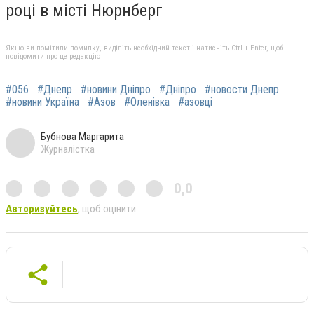
році в місті Нюрнберг
Якщо ви помітили помилку, виділіть необхідний текст і натисніть Ctrl + Enter, щоб
повідомити про це редакцію
#056
#Днепр
#новини Дніпро
#Дніпро
#новости Днепр
#новини Україна
#Азов
#Оленівка
#азовці
Бубнова Маргарита
Журналістка
0,0
Авторизуйтесь
, щоб оцінити