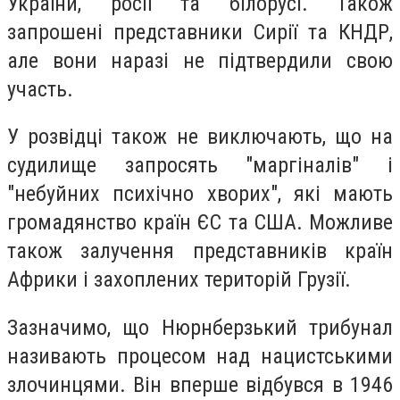
України, росії та білорусі. Також
запрошені представники Сирії та КНДР,
але вони наразі не підтвердили свою
участь.
У розвідці також не виключають, що на
судилище запросять "маргіналів" і
"небуйних психічно хворих", які мають
громадянство країн ЄС та США. Можливе
також залучення представників країн
Африки і захоплених територій Грузії.
Зазначимо, що Нюрнберзький трибунал
називають процесом над нацистськими
злочинцями. Він вперше відбувся в 1946