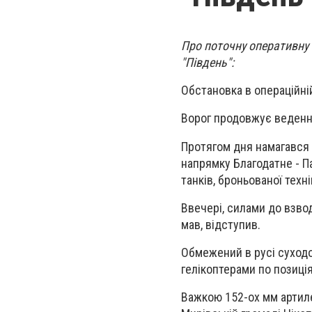
Про поточну оперативну 
"Південь":
Обстановка в операційні
Ворог продовжує веденн
Протягом дня намагався
напрямку Благодатне - П
танків, броньованої техні
Ввечері, силами до взвод
мав, відступив.
Обмежений в русі суходо
гелікоптерами по позиція
Важкою 152-ох мм артиле