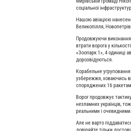
Мирівській громаді Ніко
соціальної інфраструкту
Нашою авіацією нанесено
Великопілля, Новопетрівк
Продовжуючи виконання 
втрати ворога у кількост
«Зоопарк 1», 4 одиниці а
дорозвідуються.
Корабельне угруповання 
узбережжя, ховаючись ві
споряджених 16 ракетами
Ворог продовжує тактик
незламних українців, то
реальними і очевидними
Але не варто піддаватися
довіряйте тільки достов