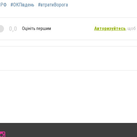
яРФ
#ОКПівдень
#втратиВорога
0,0
Оцініть першим
Авторизуйтесь
, щоб