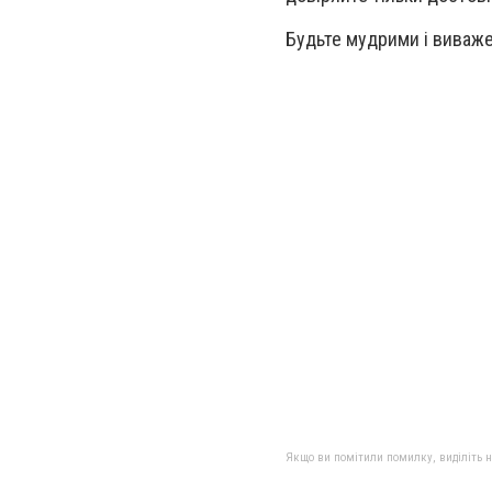
Будьте мудрими і виваже
Якщо ви помітили помилку, виділіть нео