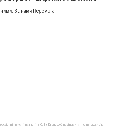
ними. За нами Перемога!
бхідний текст і натисніть Ctrl + Enter, щоб повідомити про це редакцію