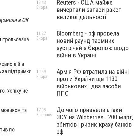
Reuters - США майже
12:43
Вчора
вичерпали запаси ракет
великої дальності
ідомили в ОК
Bloomberg - рф провела
11:27
Вчора
онтрольована.
новий раунд таємних
зустрічей з Європою щодо
війни в Україні
ових дій в
 за підтримки
Армія РФ втратила на війні
10:59
Вчора
проти України ще 1130
військових і два засоби
о. Успіху не
ППО
До чого призвели атаки
рмовиком та
17:08
3 серпня
ЗСУ на Wildberries . 200 млрд
збитків і ризик краху банків
тив по
рф