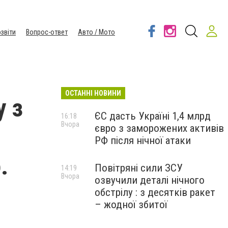
звіти
Вопрос-ответ
Авто / Мото
ОСТАННІ НОВИНИ
у з
ЄС дасть Україні 1,4 млрд
16:18
Вчора
євро з заморожених активів
РФ після нічної атаки
.
Повітряні сили ЗСУ
14:19
Вчора
озвучили деталі нічного
обстрілу : з десятків ракет
– жодної збитої