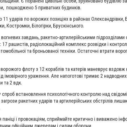
польщини. Є поранені цивільні особи, зруйновано будівлю з
ри, пошкоджено 5 приватних будинків.
 11 ударів по ворожих позиціях в районах Олександрівки, 
и, Костромки, Білогірки, Брускінського.
вогневих завдань, ракетно-артилерійськими підрозділами
і: 17 рашистів, радіолокаційний комплекс розвідки і контро
втомобільної та броньованої техніки. Остаточні втрати воро
ворожого флоту з 12 кораблів та катерів маневрує вздовж
д імовірного ураження. Але напоготові тримає 2 надводних 
 та 2 вдк.
у спроб встановлення психологічного контролю над свідом
ж загрози ракетних ударів та артилерійських обстрілів лиша
.
 паніці і провокаціям, сприймайте критично і виважено інф
ірним офіційним джерелам і силам оборони.