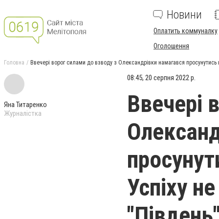
Новини
Оплатить коммуналку
Оголошення
Головна
Ввечері ворог силами до взводу з Олександрівки намагався просунутись в б
08:45, 20 серпня 2022 р.
Ввечері 
Яна Титаренко
Журналістка
Олександ
просунут
Успіху не
"Південь