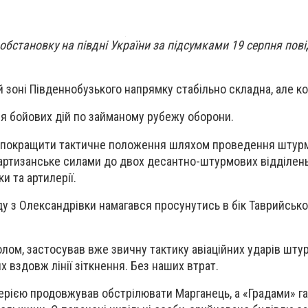
обстановку на півдні України за підсумками 19 серпня пов
й зоні Південнобузького напрямку стабільно складна, але к
я бойових дій по займаному рубежу оборони.
 покращити тактичне положення шляхом проведення штурм
артизанське силами до двох десантно-штурмових відділень
ки та артилерії.
у з Олександрівки намагався просунутись в бік Таврийськог
лом, застосував вже звичну тактику авіаційних ударів шту
х вздовж лінії зіткнення. Без наших втрат.
рією продовжував обстрілювати Марганець, а «Градами» га