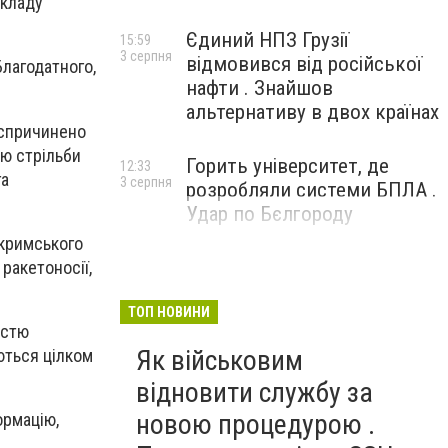
акладу
Єдиний НПЗ Грузії
15:59
3 серпня
відмовився від російської
Благодатного,
нафти . Знайшов
альтернативу в двох країнах
 спричинено
лю стрільби
Горить університет, де
12:33
га
3 серпня
розробляли системи БПЛА .
Удар по Бєлгороду
 кримського
ракетоносії,
ТОП НОВИНИ
істю
Як військовим
ються цілком
відновити службу за
новою процедурою .
ормацію,