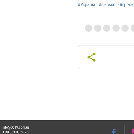
#Україна
#військоваАгресі
info@0619.com.ua
+ 38 063 0569176