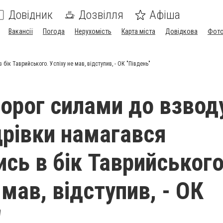
Довідник
Дозвілля
Афіша
Вакансії
Погода
Нерухомість
Карта міста
Довідкова
Фото
ік Таврийського. Успіху не мав, відступив, - ОК "Південь"
ворог силами до взвод
рівки намагався
ись в бік Таврийського
 мав, відступив, - ОК
"