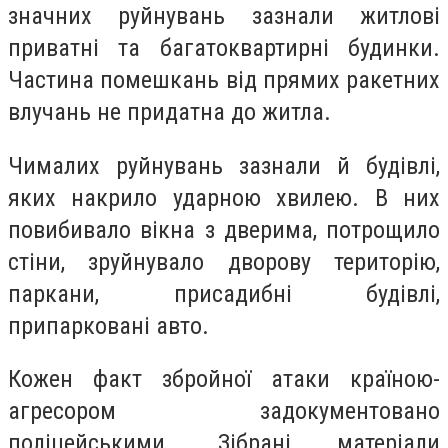
значних руйнувань зазнали житлові
приватні та багатоквартирні будинки.
Частина помешкань від прямих ракетних
влучань не придатна до житла.
Чималих руйнувань зазнали й будівлі,
яких накрило ударною хвилею. В них
повибивало вікна з дверима, потрощило
стіни, зруйнувало дворову територію,
паркани, присадибні будівлі,
припарковані авто.
Кожен факт збройної атаки країною-
агресором задокументовано
поліцейськими. Зібрані матеріали