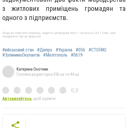
з житлових приміщень громадян та
одного з підприємств.
Якщо ви помітили помилку, виділіть необхідний текст і натисніть Ctrl + Enter, щоб
повідомити про це редакцію
#військовий стан
#Дніпро
#Україна
#056
#СТОЇМО
#ЗупинимоОкупантів
#Мелітополь
#0619
Катерина Охотник
Головна редакторка 056.ua та 44.ua
0,0
Авторизуйтесь
, щоб оцінити