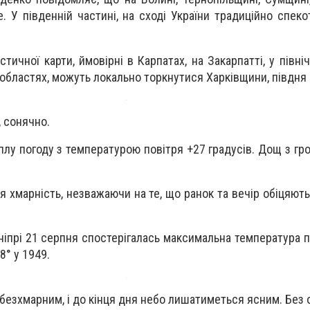
. У південній частині, на сході України традиційно спеко
тичної карти, ймовірні в Карпатах, на Закарпатті, у півні
областях, можуть локально торкнутися Харківщини, півдня
, сонячно.
еплу погоду з температурою повітря +27 градусів. Дощ з гр
ся хмарність, незважаючи на те, що ранок та вечір обіцяют
Дніпрі 21 серпня спостерігалась максимальна температура п
8° у 1949.
 безхмарним, і до кінця дня небо лишатиметься ясним. Без 