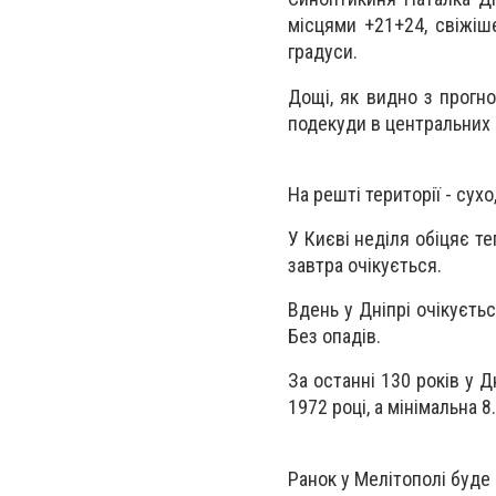
місцями +21+24, свіжіше
градуси.
Дощі, як видно з прогнос
подекуди в центральних 
На решті території - сухо
У Києві неділя обіцяє т
завтра очікується.
Вдень у Дніпрі очікуєть
Без опадів.
За останні 130 років у 
1972 році, а мінімальна 8.
Ранок у Мелітополі буде