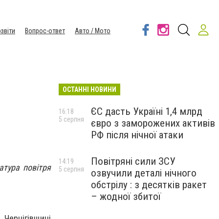
звіти
Вопрос-ответ
Авто / Мото
ОСТАННІ НОВИНИ
ЄС дасть Україні 1,4 млрд
16:18
5 серпня
євро з заморожених активів
РФ після нічної атаки
Повітряні сили ЗСУ
14:19
атура повітря
5 серпня
озвучили деталі нічного
обстрілу : з десятків ракет
– жодної збитої
 Чернігівщині