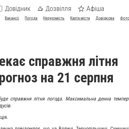
Довідник
Дозвілля
Афіша
Вакансії
Погода
Нерухомість
Карта міста
Довідкова
Фото
чекає справжня літня
рогноз на 21 серпня
 буде справжня літня погода. Максимальна денна темпер
усів.
ція.
денко повідомляє, що на Волині, Тернопільщині, Сумщині,