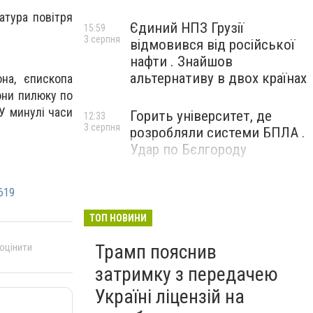
атура повітря
Єдиний НПЗ Грузії
15:59
3 серпня
відмовився від російської
нафти . Знайшов
альтернативу в двох країнах
на, єпископа
они пилюку по
 У минулі часи
Горить університет, де
12:33
3 серпня
розробляли системи БПЛА .
Удар по Бєлгороду
619
ТОП НОВИНИ
Трамп пояснив
 оцінити
затримку з передачею
Україні ліцензій на