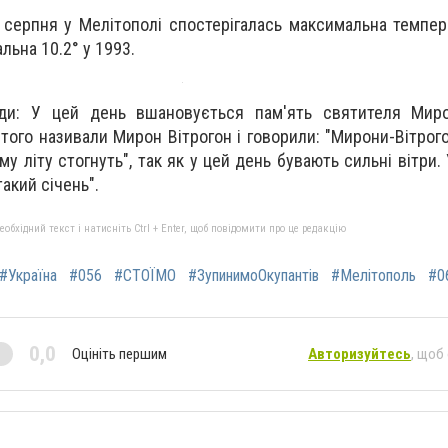
1 серпня у Мелітополі спостерігалась максимальна темпер
альна 10.2° у 1993.
ди: У цей день вшановується пам'ять святителя Миро
ятого називали Мирон Вітрогон і говорили: "Мирони-Вітрог
му літу стогнуть", так як у цей день бувають сильні вітри.
такий січень".
бхідний текст і натисніть Ctrl + Enter, щоб повідомити про це редакцію
#Україна
#056
#СТОЇМО
#ЗупинимоОкупантів
#Мелітополь
#0
0,0
Оцініть першим
Авторизуйтесь
, щоб