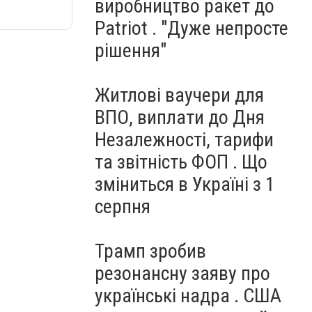
виробництво ракет до
Patriot . "Дуже непросте
рішення"
Житлові ваучери для
ВПО, виплати до Дня
Незалежності, тарифи
та звітність ФОП . Що
зміниться в Україні з 1
серпня
Трамп зробив
резонансну заяву про
українські надра . США