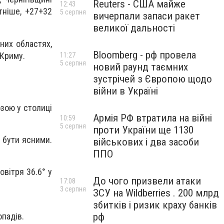
Reuters - США майже
12:43
тніше, +27+32
5 серпня
вичерпали запаси ракет
великої дальності
чних областях,
Bloomberg - рф провела
 Криму.
11:27
5 серпня
новий раунд таємних
зустрічей з Європою щодо
війни в Україні
озою у столиці
Армія РФ втратила на війні
10:59
5 серпня
проти України ще 1130
ь бути ясними.
військових і два засоби
ППО
овітря 36.6° у
До чого призвели атаки
17:08
3 серпня
ЗСУ на Wildberries . 200 млрд
збитків і ризик краху банків
опадів.
рф