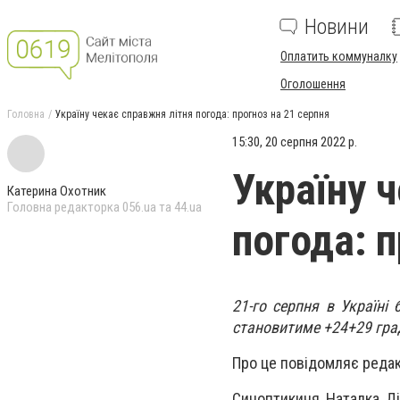
Новини
Оплатить коммуналку
Оголошення
Головна
Україну чекає справжня літня погода: прогноз на 21 серпня
15:30, 20 серпня 2022 р.
Україну 
Катерина Охотник
Головна редакторка 056.ua та 44.ua
погода: п
21-го серпня в Україні
становитиме +24+29 град
Про це повідомляє редак
Синоптикиня Наталка Ді