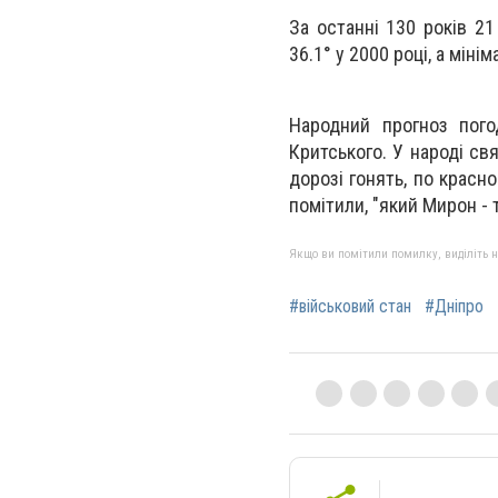
За останні 130 років 2
36.1° у 2000 році, а мінім
Народний прогноз пого
Критського. У народі св
дорозі гонять, по красно
помітили, "який Мирон - 
Якщо ви помітили помилку, виділіть нео
#військовий стан
#Дніпро