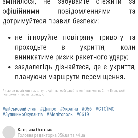
змінилося, не забувайте стежити за
офіційними повідомленнями та
дотримуйтеся правил безпеки:
не ігноруйте повітряну тривогу та
проходьте в укриття, коли
виникатиме ризик ракетного удару;
заздалегідь дізнайтеся, де є укриття,
плануючи маршрути переміщення.
Якщо ви помітили помилку, виділіть необхідний текст і натисніть Ctrl + Enter, щоб
повідомити про це редакцію
#військовий стан
#Дніпро
#Україна
#056
#СТОЇМО
#ЗупинимоОкупантів
#Мелітополь
#0619
Катерина Охотник
Головна редакторка 056.ua та 44.ua