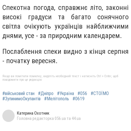
Спекотна погода, справжнє літо, законні
високі градуси та багато сонячного
світла очікують українців найближчими
днями, усе - за природним календарем.
Послаблення спеки видно з кінця серпня
- початку вересня.
Якщо ви помітили помилку, виділіть необхідний текст і натисніть Ctrl + Enter, щоб
повідомити про це редакцію
#військовий стан
#Дніпро
#Україна
#056
#СТОЇМО
#ЗупинимоОкупантів
#Мелітополь
#0619
Катерина Охотник
Головна редакторка 056.ua та 44.ua