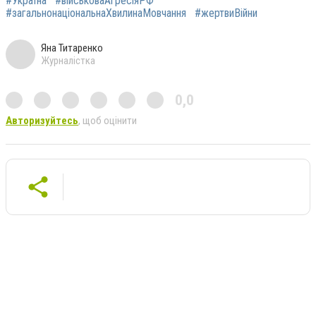
#Україна
#військоваАгресіяРФ
#загальнонаціональнаХвилинаМовчання
#жертвиВійни
Яна Титаренко
Журналістка
0,0
Авторизуйтесь
, щоб оцінити