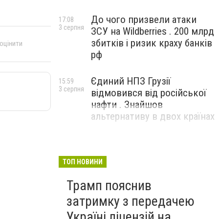
До чого призвели атаки
17:08
3 серпня
ЗСУ на Wildberries . 200 млрд
збитків і ризик краху банків
 оцінити
рф
Єдиний НПЗ Грузії
15:59
3 серпня
відмовився від російської
нафти . Знайшов
альтернативу в двох країнах
ТОП НОВИНИ
Трамп пояснив
затримку з передачею
Україні ліцензій на