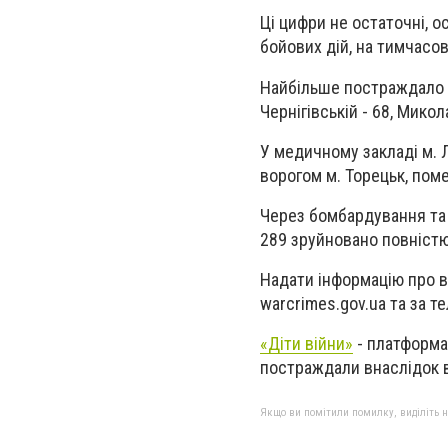
Ці цифри не остаточні, о
бойових дій, на тимчасов
Найбільше постраждало діт
Чернігівській - 68, Микола
У медичному закладі м. Л
ворогом м. Торецьк, поме
Через бомбардування та 
289 зруйновано повністю
Надати інформацію про 
warcrimes.gov.ua та за 
«Діти війни»
- платформа,
постраждали внаслідок в
Якщо ви помітили помилку, виділіть нео