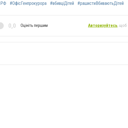
яРФ
#ОфісГенпрокурора
#вбивціДітей
#рашистиВбиваютьДітей
0,0
Оцініть першим
Авторизуйтесь
, щоб