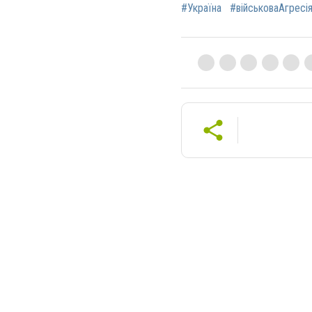
#Україна
#військоваАгресі