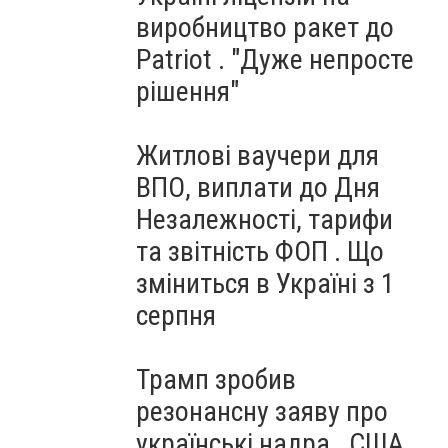
виробництво ракет до
Patriot . "Дуже непросте
рішення"
Житлові ваучери для
ВПО, виплати до Дня
Незалежності, тарифи
та звітність ФОП . Що
зміниться в Україні з 1
серпня
Трамп зробив
резонансну заяву про
українські надра . США