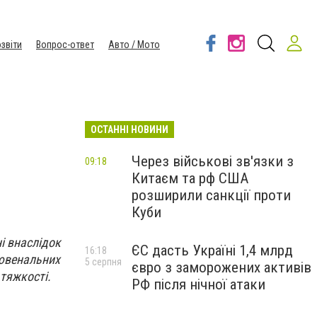
звіти
Вопрос-ответ
Авто / Мото
ОСТАННІ НОВИНИ
Через військові зв'язки з
09:18
Китаєм та рф США
розширили санкції проти
Куби
і внаслідок
ЄС дасть Україні 1,4 млрд
16:18
 ювенальних
5 серпня
євро з заморожених активів
тяжкості.
РФ після нічної атаки