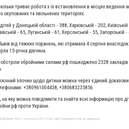
скільки триває робота з їх встановлення в місцях ведення 
о окупованих та звільнених територіях.
ей у Донецькій області - 388, Харківській - 202, Київській 
ївській - 65, Луганській - 61, Херсонській - 55, Запорізькій - 
ьвів від тяжких поранень, які отримала 4 серпня внаслідок
рла 15-річна дівчина.
обстріли збройними силами рф пошкоджено 2328 закладів о
.
воєнний злочин щодо дитини можна через єдиний доказовий
телефонами: +380961004438, +380683235856.
 на яку можна повідомити та знайти всю інформацію про діт
ійни рф проти України.
бхідний текст і натисніть Ctrl + Enter, щоб повідомити про це редакцію