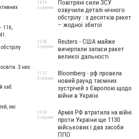
Повітряні сили ЗСУ
14:19
активних
5 серпня
озвучили деталі нічного
обстрілу : з десятків ракет
– жодної збитої
- 116,
41.
Reuters - США майже
12:43
 обстрілу
5 серпня
вичерпали запаси ракет
великої дальності
світи. З них
Bloomberg - рф провела
11:27
5 серпня
новий раунд таємних
 хаб:
зустрічей з Європою щодо
війни в Україні
ей, які
Армія РФ втратила на війні
10:59
5 серпня
проти України ще 1130
військових і два засоби
ППО