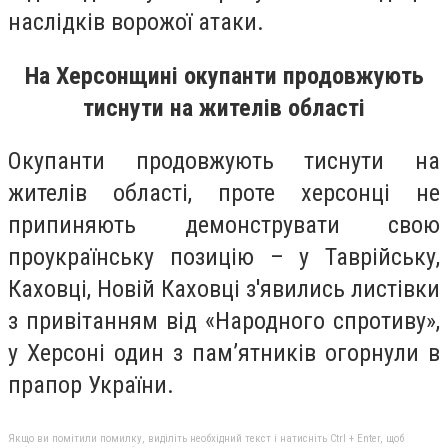
наслідків ворожої атаки.
На Херсонщині окупанти продовжують
тиснути на жителів області
Окупанти продовжують тиснути на
жителів області, проте херсонці не
припиняють демонструвати свою
проукраїнську позицію – у Таврійську,
Каховці, Новій Каховці з'явились листівки
з привітанням від «Народного спротиву»,
у Херсоні один з пам’ятників огорнули в
прапор України.
Якщо ви помітили помилку, виділіть необхідний текст і натисніть Ctrl + Enter, щоб