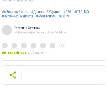
повідомити про це редакцію
#військовий стан
#Дніпро
#Україна
#056
#СТОЇМО
#ЗупинимоОкупантів
#Мелітополь
#0619
Катерина Охотник
Головна редакторка 056.ua та 44.ua
0,0
Авторизуйтесь
, щоб оцінити