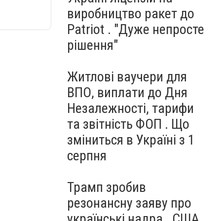
виробництво ракет до
Patriot . "Дуже непросте
рішення"
Житлові ваучери для
ВПО, виплати до Дня
Незалежності, тарифи
та звітність ФОП . Що
зміниться в Україні з 1
серпня
Трамп зробив
резонансну заяву про
українські надра . США