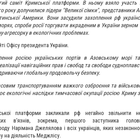
угий саміт Кримської платформи. В ньому взяло участь
го року долучилися лідери "Великої сімки", представники 
тинської Америки. Вони засудили захоплення рф українс
рях, спроби росії торгувати вкраденим в України зерном 
у-агресорку в екологічних проблемах.
йті Офісу президента України.
ення росією українських портів в Азовському морі та
алізації навігаційних прав і свобод та свободи судноплав
ідриваючи глобальну продовольчу безпеку.
совим транспортуванням важкого озброєння та військов
є екологічні наслідки тимчасової окупації росією Криму з
ької платформи закликали рф негайно звільнити н
ьких в’язнів, зокрема, першого заступника голо
оду Нарімана Джелялова і всіх українців, яких незаконно
у на діяльність Меджлісу.