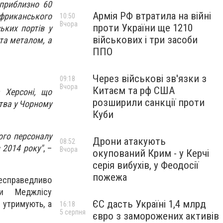
 приблизно 60
Армія РФ втратила на війні
Африканського
10:50
Вчора
проти України ще 1210
ьких портів у
військових і три засоби
та металом, а
ППО
Через військові зв'язки з
09:18
Вчора
Китаєм та рф США
 Херсоні, що
розширили санкції проти
ства у Чорному
Куби
ого персоналу
Дрони атакують
08:52
 2014 року"
, –
Вчора
окупований Крим - у Керчі
серія вибухів, у Феодосії
пожежа
есправедливо
ви Меджлісу
ЄС дасть Україні 1,4 млрд
 утримують, а
16:18
5 серпня
євро з заморожених активів