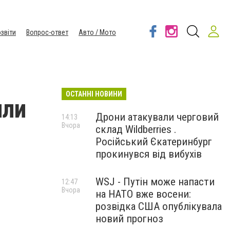
звіти
Вопрос-ответ
Авто / Мото
ОСТАННІ НОВИНИ
или
Дрони атакували черговий
14:13
Вчора
склад Wildberries .
Російський Єкатеринбург
прокинувся від вибухів
WSJ - Путін може напасти
12:47
Вчора
на НАТО вже восени:
розвідка США опублікувала
новий прогноз