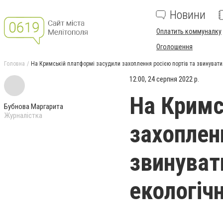
Новини
Оплатить коммуналку
Оголошення
Головна
На Кримській платформі засудили захоплення росією портів та звинуватили
12:00, 24 серпня 2022 р.
На Кримс
Бубнова Маргарита
Журналістка
захоплен
звинувати
екологічн