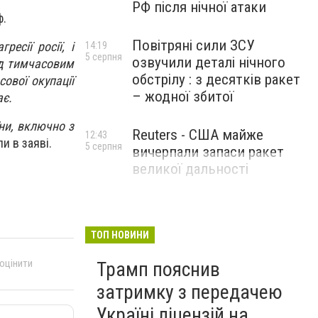
РФ після нічної атаки
ф.
Повітряні сили ЗСУ
есії росії, і
14:19
5 серпня
озвучили деталі нічного
ід тимчасовим
обстрілу : з десятків ракет
ової окупації
– жодної збитої
ає.
ни, включно з
Reuters - США майже
12:43
ли в заяві.
5 серпня
вичерпали запаси ракет
великої дальності
ТОП НОВИНИ
 оцінити
Трамп пояснив
затримку з передачею
Україні ліцензій на