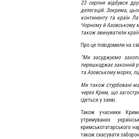
23 серпня відбувся др
делегацій. Зокрема, цьо
континенту та країн Ла
Чорному й Азовському мо
також звинуватили країн
Про це повідомили на са
"Ми засуджуємо захопл
перешкоджає законній ре
та Азовському морях, п
Ми також стурбовані ма
через Крим, що загострю
ідеться у заяві.
Також учасники Кримс
утримуваних українс
кримськотатарського нар
також скасувати заборон