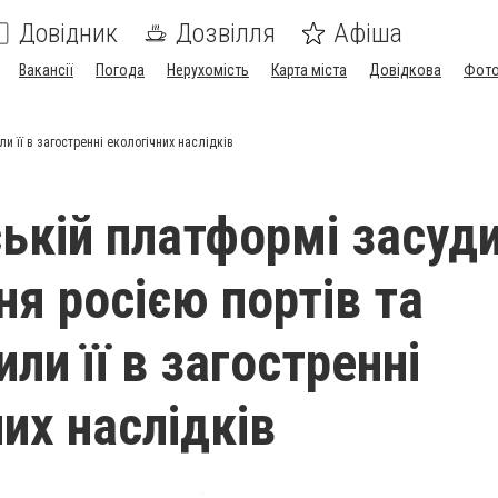
Довідник
Дозвілля
Афіша
Вакансії
Погода
Нерухомість
Карта міста
Довідкова
Фото
 її в загостренні екологічних наслідків
ькій платформі засуд
ня росією портів та
ли її в загостренні
их наслідків