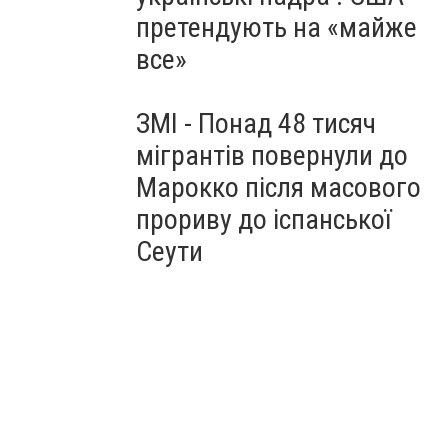
претендують на «майже
все»
ЗМІ - Понад 48 тисяч
мігрантів повернули до
Марокко після масового
прориву до іспанської
Сеути