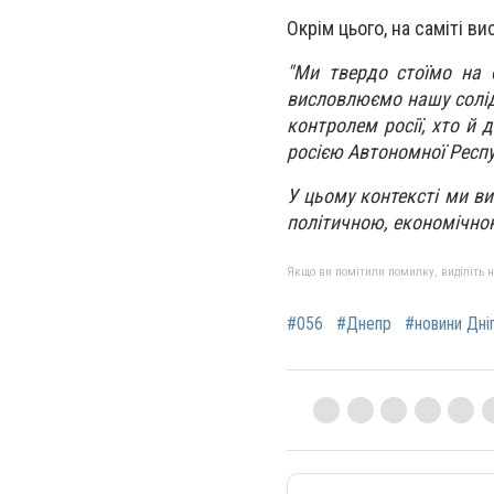
Окрім цього, на саміті в
"Ми твердо стоїмо на бо
висловлюємо нашу соліда
контролем росії, хто й 
росією Автономної Респу
У цьому контексті ми в
політичною, економічно
Якщо ви помітили помилку, виділіть нео
#056
#Днепр
#новини Дні