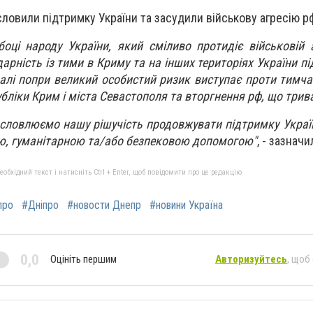
исловили підтримку України та засудили військову агресію р
ці народу України, який сміливо протидіє військовій агр
рність із тими в Криму та на інших територіях України п
далі попри великий особистий ризик виступає проти тимчас
бліки Крим і міста Севастополя та вторгнення рф, що трив
исловлюємо нашу рішучість продовжувати підтримку Украї
ю, гуманітарною та/або безпековою допомогою"
, - зазначи
бхідний текст і натисніть Ctrl + Enter, щоб повідомити про це редакцію
про
#Дніпро
#новости Днепр
#новини Україна
0,0
Оцініть першим
Авторизуйтесь
, щоб