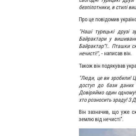
безпілотники, в стилі ви
Про це повідомив україн
"Наші турецькі друзі 
Байрактари у вишиванк
Байрактар“!.. Пташки с
нечисті!",
- написав він.
Також він подякував укра
"Люди, це ви зробили! Ц
доступ до бази даних 
Довіряймо один одному!
хто розносить зраду! З Д
Він зазначив, що уже с
землю від нечисті".