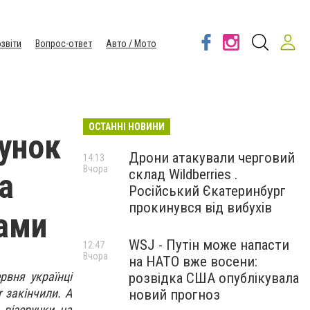
звіти
Вопрос-ответ
Авто / Мото
ОСТАННІ НОВИНИ
рунок
Дрони атакували черговий
14:13
Вчора
склад Wildberries .
а
Російський Єкатеринбург
прокинувся від вибухів
ами
WSJ - Путін може напасти
12:47
Вчора
на НАТО вже восени:
рвня українці
розвідка США опублікувала
r закінчили. А
новий прогноз
 візерунки на