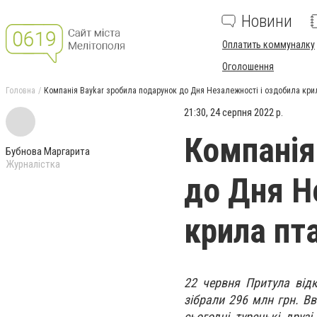
Новини
Оплатить коммуналку
Оголошення
Головна
Компанія Baykar зробила подарунок до Дня Незалежності і оздобила кр
21:30, 24 серпня 2022 р.
Компанія
Бубнова Маргарита
Журналістка
до Дня Н
крила пт
22 червня Притула відк
зібрали 296 млн грн. Вв
сьогодні турецькі друз