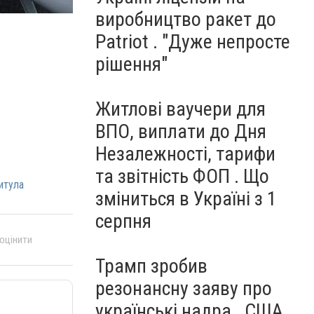
виробництво ракет до
Patriot . "Дуже непросте
рішення"
Житлові ваучери для
ВПО, виплати до Дня
Незалежності, тарифи
та звітність ФОП . Що
итула
зміниться в Україні з 1
серпня
 оцінити
Трамп зробив
резонансну заяву про
українські надра . США