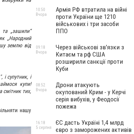
Армія РФ втратила на війні
10:50
Вчора
проти України ще 1210
військових і три засоби
ППО
 та „зашили“
як „Народний
ашу землю від
Через військові зв'язки з
09:18
Вчора
Китаєм та рф США
розширили санкції проти
Куби
 і супутник, і
аймося купи!
Дрони атакують
08:52
Вчора
 смітник тих,
окупований Крим - у Керчі
серія вибухів, у Феодосії
пожежа
вільняти нашу
ЄС дасть Україні 1,4 млрд
16:18
5 серпня
євро з заморожених активів