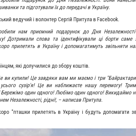
шиванки та підготували їх до передачі в Україну.
ський ведучий і волонтер Сергій Притула в Facebook.
зробили нам приємний подарунок до Дня Незалежності
у! Дотримали слова та ідентифікували ці борти саме 
коро прилетять в Україну і допомагатимуть звільняти н
їнцям, які долучилися до збору коштів.
е ви купили! Це завдяки вам ми маємо і три "Байрактари",
усього сузір'я! Це ви наближаєте нашу перемогу! Трим
 Бережімо один одного! Любімо один одного! Викидаймо на
нем Незалежності, рідні!, – написав Притула.
коро "пташки прилетять в Україну і будуть допомагати з