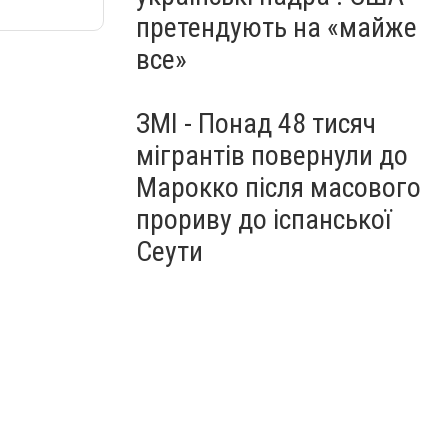
претендують на «майже
все»
ЗМІ - Понад 48 тисяч
мігрантів повернули до
Марокко після масового
прориву до іспанської
Сеути