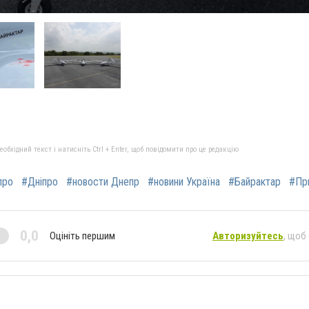
бхідний текст і натисніть Ctrl + Enter, щоб повідомити про це редакцію
про
#Дніпро
#новости Днепр
#новини Україна
#Байрактар
#Пр
0,0
Оцініть першим
Авторизуйтесь
, щоб