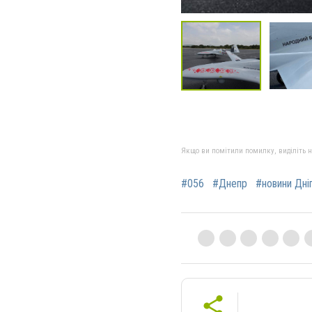
Якщо ви помітили помилку, виділіть нео
#056
#Днепр
#новини Дні