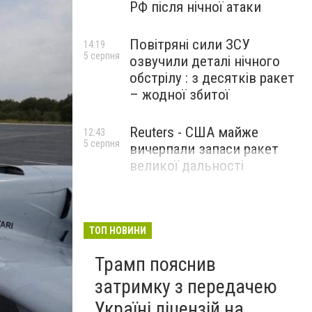
РФ після нічної атаки
Повітряні сили ЗСУ
14:19
5 серпня
озвучили деталі нічного
обстрілу : з десятків ракет
– жодної збитої
Reuters - США майже
12:43
5 серпня
вичерпали запаси ракет
великої дальності
ТОП НОВИНИ
Трамп пояснив
затримку з передачею
Україні ліцензій на