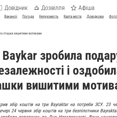
Довідник
Дозвілля
Афіша
Вакансії
Погода
Нерухомість
Карта міста
Довідкова
Фото
ила пташки вишитими мотивами
 Baykar зробила пода
езалежності і оздобил
ашки вишитими мотив
рив збір коштів на три Bayraktar на потреби ЗСУ. 23 че
ечері 24 червня збір коштів на три безпілотники Bayrakta
і зробили подарунок до Дня Незалежності. Вони нанесли