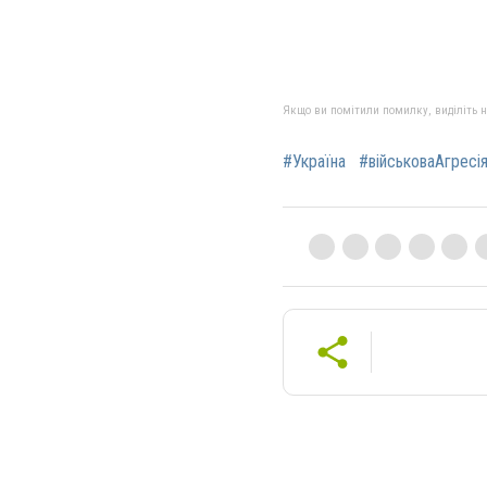
Якщо ви помітили помилку, виділіть нео
#Україна
#військоваАгресі