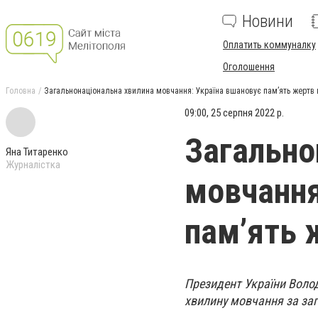
Новини
Оплатить коммуналку
Оголошення
Головна
Загальнонаціональна хвилина мовчання: Україна вшановує пам’ять жертв в
09:00, 25 серпня 2022 р.
Загально
Яна Титаренко
Журналістка
мовчання
пам’ять 
Президент України Воло
хвилину мовчання за заги