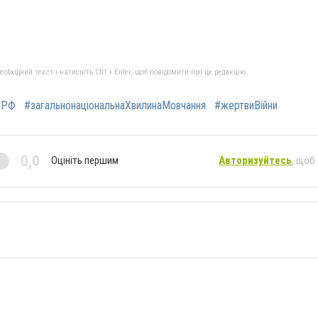
бхідний текст і натисніть Ctrl + Enter, щоб повідомити про це редакцію
яРФ
#загальнонаціональнаХвилинаМовчання
#жертвиВійни
0,0
Оцініть першим
Авторизуйтесь
, щоб