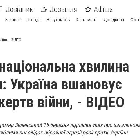
Довідник
Дозвілля
Афіша
Вакансії
Погода
Нерухомість
Карта міста
Довідкова
Фото
ійни, - ВІДЕО
національна хвилина
: Україна вшановує
жертв війни, - ВІДЕО
димир Зеленський 16 березня підписав указ про загальнон
блими внаслідок збройної агресії росії проти України.