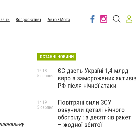
звіти
Вопрос-ответ
Авто / Мото
ОСТАННІ НОВИНИ
ЄС дасть Україні 1,4 млрд
16:18
5 серпня
євро з заморожених активів
РФ після нічної атаки
Повітряні сили ЗСУ
14:19
5 серпня
озвучили деталі нічного
обстрілу : з десятків ракет
аціональну
– жодної збитої