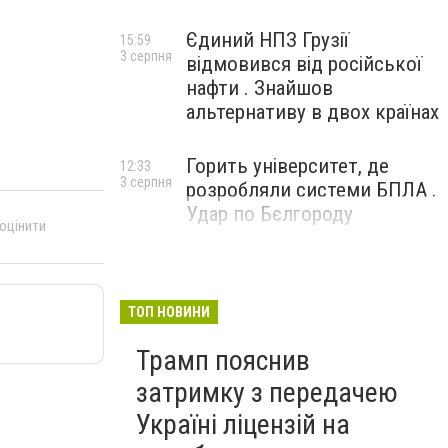
Єдиний НПЗ Грузії
15:59
3 серпня
відмовився від російської
нафти . Знайшов
альтернативу в двох країнах
Горить університет, де
12:33
3 серпня
розробляли системи БПЛА .
Удар по Бєлгороду
 оцінити
ТОП НОВИНИ
Трамп пояснив
затримку з передачею
Україні ліцензій на