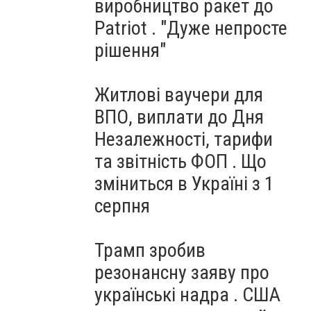
виробництво ракет до
Patriot . "Дуже непросте
рішення"
Житлові ваучери для
ВПО, виплати до Дня
Незалежності, тарифи
та звітність ФОП . Що
зміниться в Україні з 1
серпня
Трамп зробив
резонансну заяву про
українські надра . США