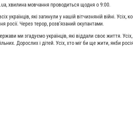
.ua, хвилина мовчання проводиться щодня о 9:00.
х українців, які загинули у нашій вітчизняній війні. Усіх, к
я росії. Через терор, розвʼязаний окупантами.
держави ми згадуємо українців, які віддали своє життя. Усіх
вільних. Дорослих і дітей. Усіх, хто міг би ще жити, якби рос