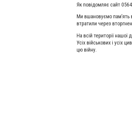
Як повідомляє сайт 0564
Ми вшановуємо памʼять всі
втратили через вторгненн
На всій території нашої 
Усіх військових і усіх ци
цю війну.