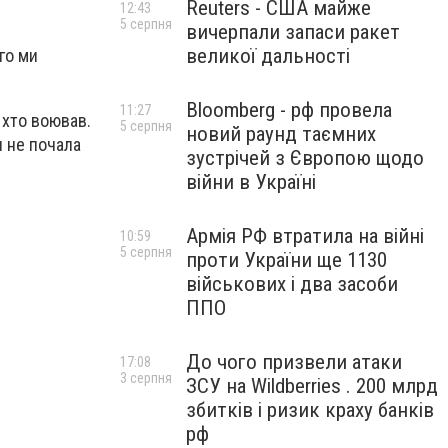
Reuters - США майже
12:43
5 серпня
вичерпали запаси ракет
великої дальності
ого ми
Bloomberg - рф провела
11:27
, хто воював.
5 серпня
новий раунд таємних
ія не почала
зустрічей з Європою щодо
війни в Україні
Армія РФ втратила на війні
10:59
5 серпня
проти України ще 1130
військових і два засоби
ППО
До чого призвели атаки
17:08
3 серпня
ЗСУ на Wildberries . 200 млрд
збитків і ризик краху банків
рф