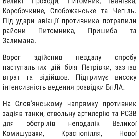
Великі Проходи, Питомник, Іванівка,
Коробочкине, Слобожанське та Чепіль.
Під удари авіації противника потрапили
райони Питомника, Пришиба та
Залимана.
Ворог здійснив невдалу спробу
наступальних дій біля Петрівки, зазнав
втрат та відійшов. Підтримує високу
інтенсивність ведення розвідки БпЛА.
На Слов’янському напрямку противник
задіяв танки, ствольну артилерію та РСЗВ
для обстрілів неподалік Великої
Комишувахи, Краснопілля, Нової