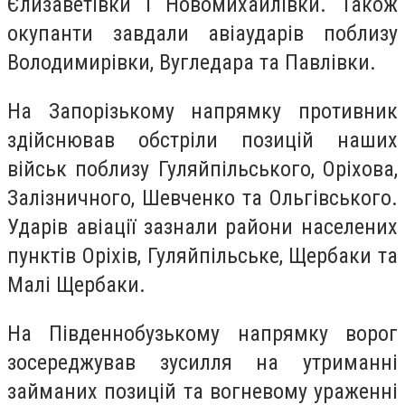
Єлизаветівки і Новомихайлівки. Також
окупанти завдали авіаударів поблизу
Володимирівки, Вугледара та Павлівки.
На Запорізькому напрямку противник
здійснював обстріли позицій наших
військ поблизу Гуляйпільського, Оріхова,
Залізничного, Шевченко та Ольгівського.
Ударів авіації зазнали райони населених
пунктів Оріхів, Гуляйпільське, Щербаки та
Малі Щербаки.
На Південнобузькому напрямку ворог
зосереджував зусилля на утриманні
займаних позицій та вогневому ураженні