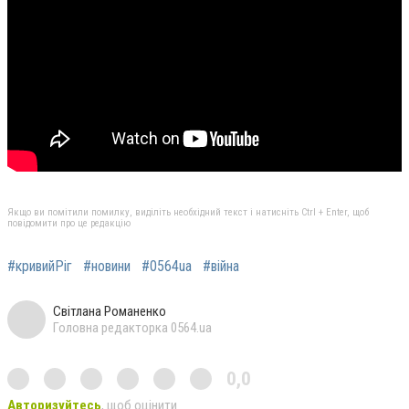
Якщо ви помітили помилку, виділіть необхідний текст і натисніть Ctrl + Enter, щоб
повідомити про це редакцію
#кривийРіг
#новини
#0564ua
#війна
Світлана Романенко
Головна редакторка 0564.ua
0,0
Авторизуйтесь
, щоб оцінити