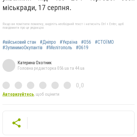
міськради, 17 серпня.
Якщо ви помітили помилку, виділіть необхідний текст і натисніть Ctrl + Enter, щоб
повідомити про це редакцію
#військовий стан
#Дніпро
#Україна
#056
#СТОЇМО
#ЗупинимоОкупантів
#Мелітополь
#0619
Катерина Охотник
Головна редакторка 056.ua та 44.ua
0,0
Авторизуйтесь
, щоб оцінити