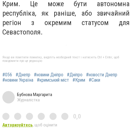
Крим. Це може бути автономна
республіка, як раніше, або звичайний
регіон з окремим статусом для
Севастополя.
Якщо ви помітили помилку, виділіть необхідний текст і натисніть Ctrl + Enter, щоб
повідомити про це редакцію
#056
#Днепр
#новини Дніпро
#Дніпро
#новости Днепр
#новини Україна
#кримський міст
#Крим
#Саки
Бубнова Маргарита
Журналістка
0,0
Авторизуйтесь
, щоб оцінити