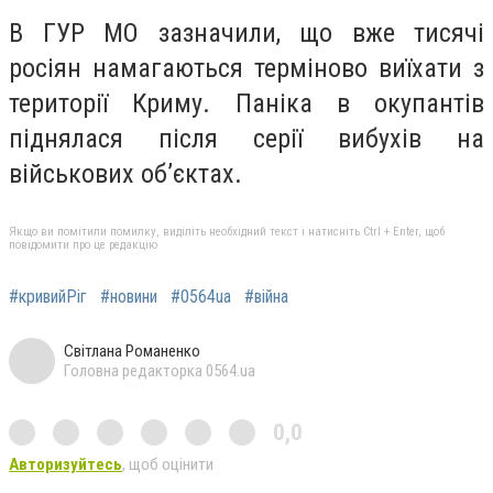
В ГУР МО зазначили, що вже тисячі
росіян намагаються терміново виїхати з
території Криму. Паніка в окупантів
піднялася після серії вибухів на
військових об’єктах.
Якщо ви помітили помилку, виділіть необхідний текст і натисніть Ctrl + Enter, щоб
повідомити про це редакцію
#кривийРіг
#новини
#0564ua
#війна
Світлана Романенко
Головна редакторка 0564.ua
0,0
Авторизуйтесь
, щоб оцінити