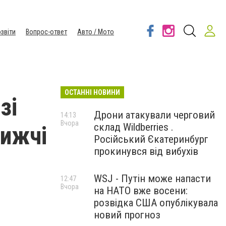
звіти
Вопрос-ответ
Авто / Мото
ОСТАННІ НОВИНИ
зі
Дрони атакували черговий
14:13
Вчора
склад Wildberries .
лижчі
Російський Єкатеринбург
прокинувся від вибухів
WSJ - Путін може напасти
12:47
Вчора
на НАТО вже восени:
розвідка США опублікувала
новий прогноз