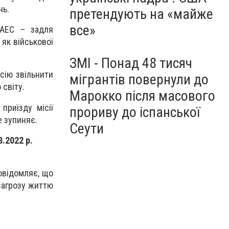
нь.
претендують на «майже
все»
ЗАЕС – задля
 як військової
ЗМІ - Понад 48 тисяч
сію звільнити
мігрантів повернули до
 світу.
Марокко після масового
приїзду місії
прориву до іспанської
е зупиняє.
Сеути
.2022 р.
овідомляє, що
 загрозу життю