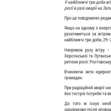
У найближчі три доби віт
росії в разі аварії на За
Про це повідомляє редак
Якщо на одному з енерго
рухатиметься за вітром
найближчі три доби, 29–
Напрямок руху вітру – 
Херсонської та Луганськ
регіони росії: Ростовсь
Вчиняючи акти ядерног
громадян.
При радіаційній аварії 
без гострої потреби та в
До того ж існує необ
одноразово після оповіщ