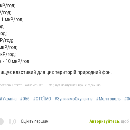
кР/год;
Р/год;
11 мкР/год;
од;
год;
кР/год;
мкР/год;
мкР/год;
 - 10 мкР/год
евищує властивий для цих територій природний фон.
бхідний текст і натисніть Ctrl + Enter, щоб повідомити про це редакцію
#Україна
#056
#СТОЇМО
#ЗупинимоОкупантів
#Мелітополь
#0
0,0
Оцініть першим
Авторизуйтесь
, щоб