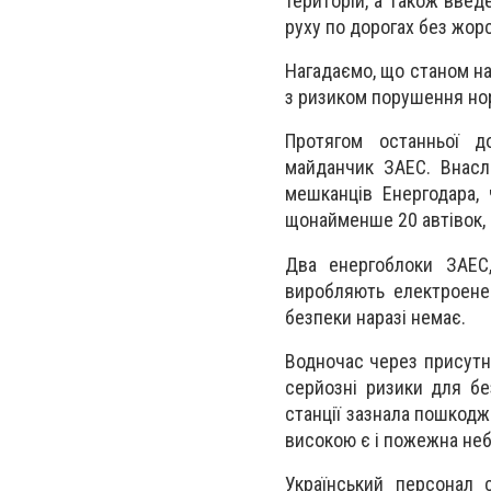
територій, а також введ
руху по дорогах без жор
Нагадаємо, що станом на
з ризиком порушення нор
Протягом останньої д
майданчик ЗАЕС. Внасл
мешканців Енергодара,
щонайменше 20 автівок, п
Два енергоблоки ЗАЕС,
виробляють електроене
безпеки наразі немає.
Водночас через присутніс
серйозні ризики для бе
станції зазнала пошкодж
високою є і пожежна неб
Український персонал 