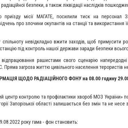
радіаційної безпеки, а також ліквідації наслідків пошкодже
о приїзду місії МАГАТЕ, посилили тиск на персонал 
дчень про злочини окупантів на станції та використання її
у спільноту невідкладно вжити заходів, щоб примусити ро
станцію під контроль нашої держави заради безпеки всього
 відпрацювання рашистами свого сценарію напередодні 
С. Пряма загроза життю цивільного населення терористів н
МАЦІЯ ЩОДО РАДІАЦІЙНОГО ФОНУ на 08.00 годину 29.08
ий центр контролю та профілактики хвороб МОЗ України» п
торії Запорізької області залишається без змін та не несе
9.08.2022 року гама - фон становить: