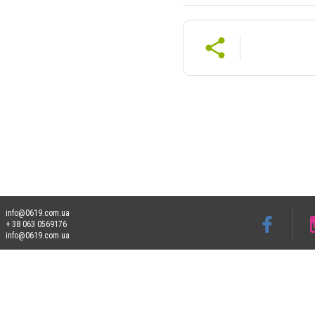
info@0619.com.ua
+ 38 063 0569176
info@0619.com.ua
Допускається цитування матеріалів без отримання попередньої згоди 0619.com.ua за
пошукових систем гіперпосилання на цитовані статті не нижче другого абзацу в тек
Матеріали з плашками "Новини компаній", "Промо", "Партнерський матеріал", "Партнер