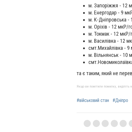
м. Запоріжжя - 12 м
м. Енергодар - 9 мк
м. К-Дніпровська - 
м. Оріхів - 12 мкР/г
м. Токмак - 12 мкР/
м. Василівка - 12 м
смт.Михайлівка - 9 
м. Вільнянськ - 10 
смт.Новомиколаївка
та є таким, який не пер
Якщо ви помітили помилку, виділіть нео
#військовий стан
#Дніпро