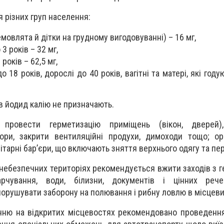
 різних груп населення:
емовлята й дітки на грудному вигодовуванні) – 16 мг,
 3 років – 32 мг,
 років – 62,5 мг,
до 18 років, дорослі до 40 років, вагітні та матері, які году
ів йодид калію не призначають.
провести герметизацію приміщень (вікон, дверей)
ори, закрити вентиляційні продухи, димоходи тощо; ор
ітарні бар’єри, що включають зняття верхнього одягу та пе
о небезпечних територіях рекомендується вжити заходів з г
арчування, води, білизни, документів і цінних реч
порушувати заборону на полювання і рибну ловлю в місцев
нню на відкритих місцевостях рекомендовано проведення