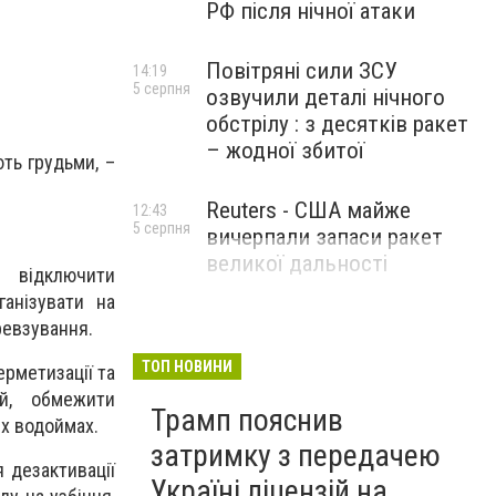
РФ після нічної атаки
Повітряні сили ЗСУ
14:19
5 серпня
озвучили деталі нічного
обстрілу : з десятків ракет
– жодної збитої
ють грудьми, –
Reuters - США майже
12:43
5 серпня
вичерпали запаси ракет
великої дальності
, відключити
ганізувати на
ревзування.
ТОП НОВИНИ
ерметизації та
ей, обмежити
Трамп пояснив
их водоймах.
затримку з передачею
 дезактивації
Україні ліцензій на