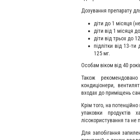
Дозування препарату для
діти до 1 місяця (н
діти від 1 місяця до
діти від трьох до 12
підлітки від 13-ти 
125 мг.
Особам віком від 40 рок
Також рекомендовано 
кондиціонери, вентилят
входах до приміщень сан
Крім того, на потенційн
упаковки продуктів х
лісокористування та не 
Для запобігання запиле