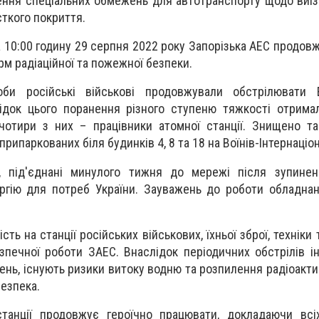
ення спеціальних обмежень для автотранспорту щодо виїзд
сткого покриття.
 10:00 годину 29 серпня 2022 року Запорізька АЕС продов
м радіаційної та пожежної безпеки.
оби російські військові продовжували обстрілювати 
ідок цього поранення різного ступеню тяжкості отрима
 чотири з них – працівники атомної станції. Знищено 
рипаркованих біля будинків 4, 8 та 18 на Воїнів-Інтернаціон
 під'єднані минулого тижня до мережі після зупиненн
ргію для потреб України. Зауважень до роботи обладна
ть на станції російських військових, їхньої зброї, техніки 
зпечної роботи ЗАЕС. Внаслідок періодичних обстрілів і
ень, існують ризики витоку водню та розпилення радіоакти
езпека.
станції продовжує героїчно працювати, докладаючи всі