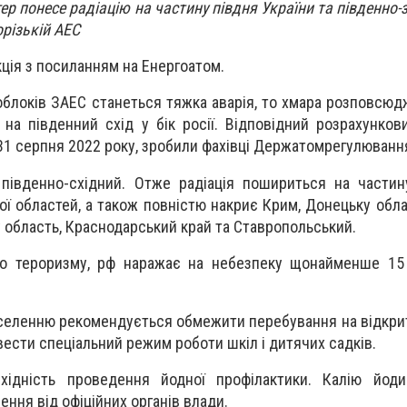
ер понесе радіацію на частину півдня України та південно-з
порізькій АЕС
ція з посиланням на Енергоатом.
блоків ЗАЕС станеться тяжка аварія, то хмара розповсюдж
 на південний схід у бік росії. Відповідний розрахунков
31 серпня 2022 року, зробили фахівці Держатомрегулювання
південно-східний. Отже радіація пошириться на частину
ої областей, а також повністю накриє Крим, Донецьку обла
ку область, Краснодарський край та Ставропольський.
о тероризму, рф наражає на небезпеку щонайменше 15
населенню рекомендується обмежити перебування на відкрит
вести спеціальний режим роботи шкіл і дитячих садків.
хідність проведення йодної профілактики. Калію йод
ення від офіційних органів влади.