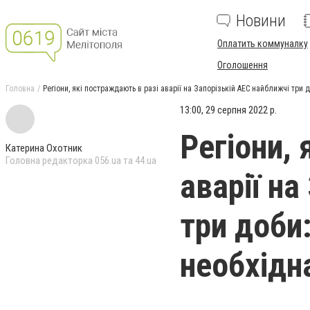
Новини
Оплатить коммуналку
Оголошення
Головна
Регіони, які постраждають в разі аварії на Запорізькій АЕС найближчі три
13:00, 29 серпня 2022 р.
Регіони,
Катерина Охотник
Головна редакторка 056.ua та 44.ua
аварії на
три доби:
необхідн