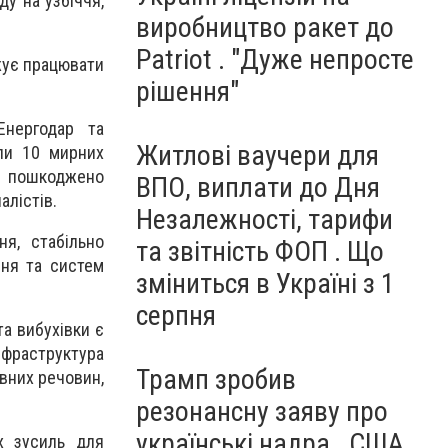
у на узбіччя,
виробництво ракет до
Patriot . "Дуже непросте
жує працювати
рішення"
Енергодар та
Житлові ваучери для
ли 10 мирних
та пошкоджено
ВПО, виплати до Дня
алістів.
Незалежності, тарифи
я, стабільно
та звітність ФОП . Що
ння та систем
зміниться в Україні з 1
серпня
та вибухівки є
нфраструктура
Трамп зробив
вних речовин,
резонансну заяву про
українські надра . США
х зусиль для