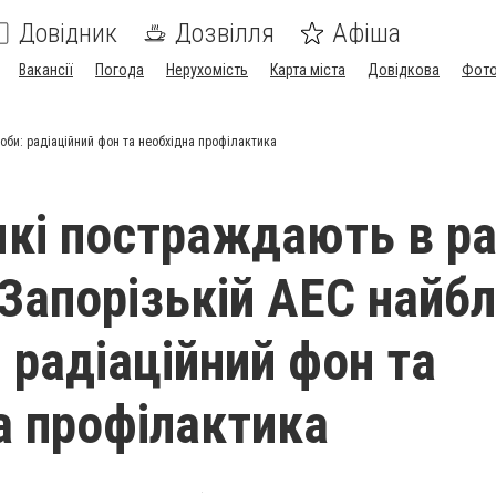
Довідник
Дозвілля
Афіша
Вакансії
Погода
Нерухомість
Карта міста
Довідкова
Фото
 доби: радіаційний фон та необхідна профілактика
 які постраждають в ра
 Запорізькій АЕС найб
 радіаційний фон та
а профілактика