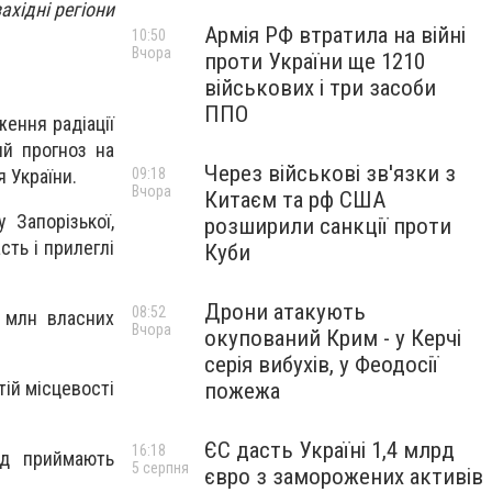
ахідні регіони
Армія РФ втратила на війні
10:50
Вчора
проти України ще 1210
військових і три засоби
ППО
ення радіації
ий прогноз на
Через військові зв'язки з
09:18
 України.
Вчора
Китаєм та рф США
 Запорізької,
розширили санкції проти
сть і прилеглі
Куби
Дрони атакують
08:52
 млн власних
Вчора
окупований Крим - у Керчі
серія вибухів, у Феодосії
ій місцевості
пожежа
ЄС дасть Україні 1,4 млрд
16:18
ид приймають
5 серпня
євро з заморожених активів