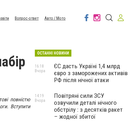
звіти
Вопрос-ответ
Авто / Мото
ОСТАННІ НОВИНИ
набір
ЄС дасть Україні 1,4 млрд
16:18
Вчора
євро з заморожених активів
РФ після нічної атаки
Повітряні сили ЗСУ
14:19
тові повністю
Вчора
озвучили деталі нічного
оги. Вступити
обстрілу : з десятків ракет
– жодної збитої