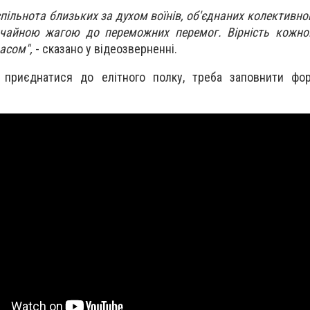
пільнота близьких за духом воїнів, об'єднаних колективн
чайною жагою до переможних перемог. Вірність кожног
асом",
- сказано у відеозверненні.
приєднатися до елітного полку, треба заповнити фор