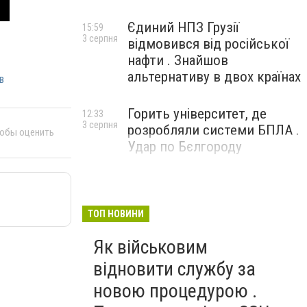
Єдиний НПЗ Грузії
15:59
3 серпня
відмовився від російської
нафти . Знайшов
альтернативу в двох країнах
в
Горить університет, де
12:33
3 серпня
розробляли системи БПЛА .
тобы оценить
Удар по Бєлгороду
ТОП НОВИНИ
Як військовим
відновити службу за
новою процедурою .