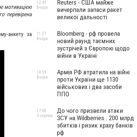
Reuters - США майже
12:43
ою мотивацією
Вчора
вичерпали запаси ракет
о перевірена
великої дальності
Bloomberg - рф провела
му-анкету за
11:27
Вчора
новий раунд таємних
зустрічей з Європою щодо
війни в Україні
Армія РФ втратила на війні
10:59
Вчора
проти України ще 1130
військових і два засоби
ППО
До чого призвели атаки
17:08
3 серпня
ЗСУ на Wildberries . 200 млрд
збитків і ризик краху банків
рф