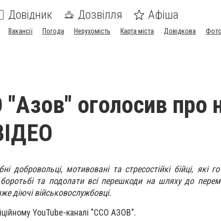
Довідник
Дозвілля
Афіша
Вакансії
Погода
Нерухомість
Карта міста
Довідкова
Фото
 "Азов" оголосив про 
 ВІДЕО
ні добровольці, мотивовані та стресостійкі бійці, які го
боротьбі та подолати всі перешкоди на шляху до перем
же діючі військовослужбовці.
іційному YouTube-каналі "ССО АЗОВ".