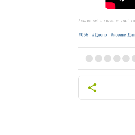
Якщо ви помітили помилку, виділіть нео
#056
#Днепр
#новини Дні