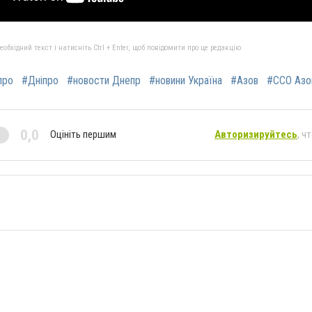
бхідний текст і натисніть Ctrl + Enter, щоб повідомити про це редакцію
про
#Дніпро
#новости Днепр
#новини Україна
#Азов
#ССО Азо
0,0
Оцініть першим
Авторизируйтесь
, ч