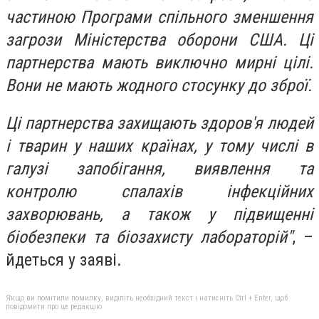
частиною Програми спільного зменшення
загрози Міністерства оборони США. Ці
партнерства мають виключно мирні цілі.
Вони не мають жодного стосунку до зброї.
Ці партнерства захищають здоров'я людей
і тварин у наших країнах, у тому числі в
галузі запобігання, виявлення та
контролю спалахів інфекційних
захворювань, а також у підвищенні
біобезпеки та біозахисту лабораторій"
, –
йдеться у заяві.
Якщо ви помітили помилку, виділіть необхідний текст і натисніть Ctrl + Enter, щоб
повідомити про це редакцію