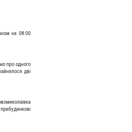
аном на 08:00
омо про одного
зайнялося дві
вомиколаївка
прибудинкові