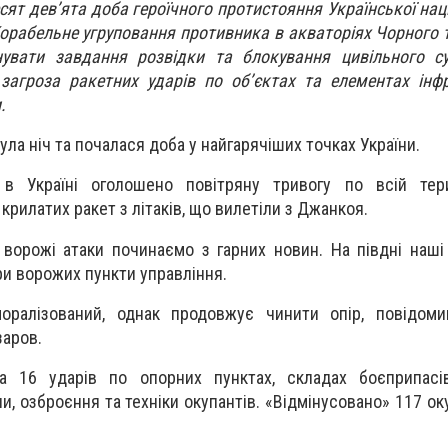
сят дев’ята доба героїчного протистояння Української нац
орабельне угруповання противника в акваторіях Чорного 
увати завдання розвідки та блокування цивільного су
загроза ракетних ударів по об’єктах та елементах інф
.
ула ніч та почалася доба у найгарячіших точках України.
 Україні оголошено повітряну тривогу по всій терит
рилатих ракет з літаків, що вилетіли з Джанкоя.
ворожі атаки починаємо з гарних новин. На півдні наші
ри ворожих пункти управління.
оралізований, однак продовжує чинити опір, повідом
заров.
ла 16 ударів по опорних пунктах, складах боєприпасі
, озброєння та техніки окупантів. «Відмінусовано» 117 ок