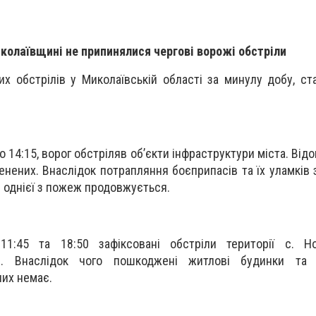
колаївщині не припинялися чергові ворожі обстріли
х обстрілів у Миколаївській області за минулу добу, ст
о 14:15, ворог обстріляв об’єкти інфраструктури міста. Від
енених. Внаслідок потрапляння боєприпасів та їх уламків 
ія однієї з пожеж продовжується.
1:45 та 18:50 зафіксовані обстріли території с. Но
и. Внаслідок чого пошкоджені житлові будинки та 
их немає.