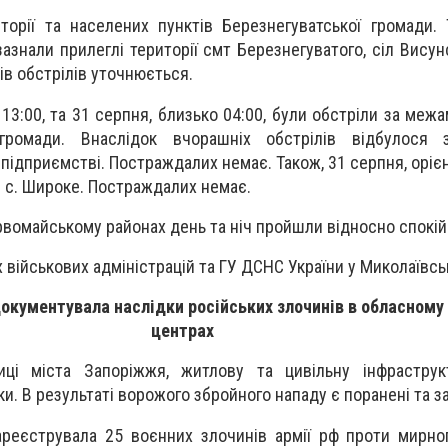
торії та населених пунктів Березнегуватської громади. 
зазнали прилеглі території смт Березнегуватого, сіл Висун
ів обстрілів уточнюється.
 13:00, та 31 серпня, близько 04:00, були обстріли за меж
громади. Внаслідок вчорашніх обстрілів відбулося 
підприємстві. Постраждалих немає. Також, 31 серпня, оріє
 с. Широке. Постраждалих немає.
вомайському районах день та ніч пройшли відносно спокій
військових адміністрацій та ГУ ДСНС України у Миколаївськ
документувала наслідки російських злочинів в обласному
центрах
иці міста Запоріжжя, житлову та цивільну інфраструкт
и. В результаті ворожого збройного нападу є поранені та за
ареєструвала 25 воєнних злочинів армії рф проти мирно