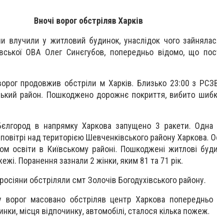
Вночі ворог обстріляв Харків
ни влучили у житловий будинок, унаслідок чого зайняла
івської ОВА Олег Синєгубов, попередньо відомо, що по
ворог продовжив обстріли м Харків. Близько 23:00 з РСЗ
ький район. Пошкоджено дорожнє покриття, вибито шибк
 Бєлгород в напрямку Харкова запущено 3 ракети. Одна
у повітрі над територією Шевченківського району Харкова. 
ом освіти в Київському районі. Пошкоджені житлові буди
жі. Поранення зазнали 2 жінки, яким 81 та 71 рік.
 росіяни обстріляли смт Золочів Богодухівського району.
у ворог масовано обстріляв центр Харкова попередньо 
нки, місця відпочинку, автомобілі, сталося кілька пожеж.