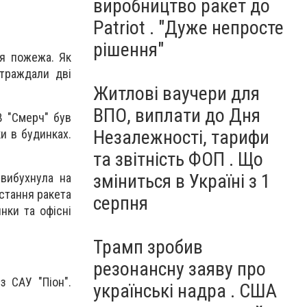
виробництво ракет до
Patriot . "Дуже непросте
рішення"
ся пожежа. Як
страждали дві
Житлові ваучери для
ВПО, виплати до Дня
В "Смерч" був
Незалежності, тарифи
и в будинках.
та звітність ФОП . Що
зміниться в Україні з 1
 вибухнула на
Остання ракета
серпня
нки та офісні
Трамп зробив
резонансну заяву про
з САУ "Піон".
українські надра . США