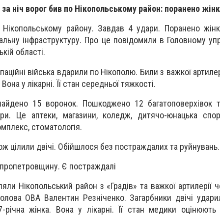
 за ніч ворог бив по Нікопольському район: поранено жін
 Нікопольському району. Завдав 4 удари. Поранено жінк
іальну інфраструктуру. Про це повідомили в Головному уп
ькій області.
упаційні війська вдарили по Нікополю. Били з важкої артилері
 Вона у лікарні. Її стан середньої тяжкості.
знайдено 15 воронок. Пошкоджено 12 багатоповерхівок т
ури. Це аптеки, магазини, коледж, дитячо-юнацька спо
омплекс, стоматологія.
ож цілили двічі. Обійшлося без постраждалих та руйнувань.
іпропетровщину. Є постраждалі
іляли Нікопольський район з «Градів» та важкої артилерії 
голова ОВА Валентин Резніченко. Загарбники двічі удар
річна жінка. Вона у лікарні. Її стан медики оцінюють