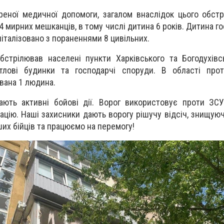
еної медичної допомоги, загалом внаслідок цього обст
 мирних мешканців, в тому числі дитина 6 років. Дитина гос
піталізовано з пораненнями 8 цивільних.
стрілював населені пункти Харківського та Богодухівс
итлові будинки та господарчі споруди. В області про
вана 1 людина.
вають активні бойові дії. Ворог використовує проти ЗС
іацію. Наші захисники дають ворогу рішучу відсіч, знищую
ших бійців та працюємо на перемогу!