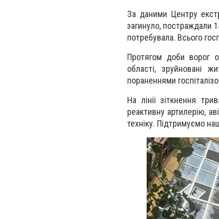
За даними Центру екстр
загинуло, постраждали 14
потребувала. Всього гос
Протягом доби ворог об
області, зруйновані ж
пораненнями госпіталізо
На лінії зіткнення три
реактивну артилерію, ав
техніку. Підтримуємо на