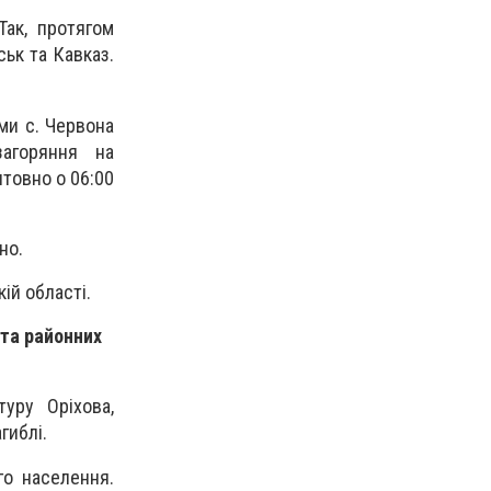
Так, протягом
ськ та Кавказ.
ами с. Червона
загоряння на
нтовно о 06:00
но.
ій області.
 та районних
уру Оріхова,
гиблі.
го населення.