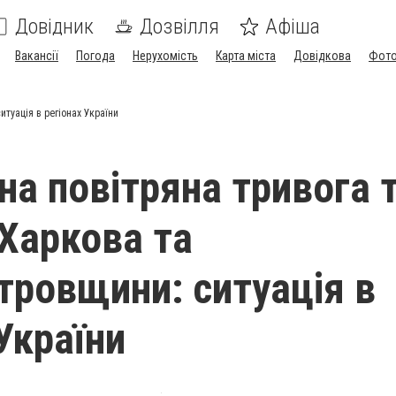
Довідник
Дозвілля
Афіша
Вакансії
Погода
Нерухомість
Карта міста
Довідкова
Фото
туація в регіонах України
а повітряна тривога 
 Харкова та
тровщини: ситуація в
України