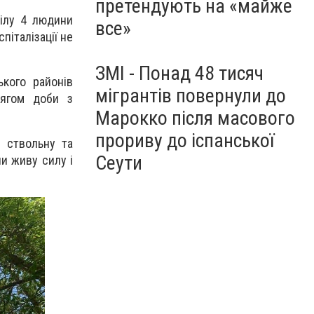
претендують на «майже
рілу 4 людини
все»
піталізації не
ЗМІ - Понад 48 тисяч
ького районів
мігрантів повернули до
тягом доби з
Марокко після масового
прориву до іспанської
У ствольну та
Сеути
чи живу силу і