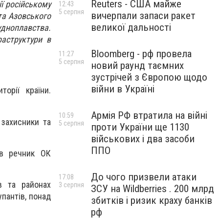
Reuters - США майже
ії російському
12:43
5 серпня
вичерпали запаси ракет
та Азовського
великої дальності
дноплавства.
раструктури в
Bloomberg - рф провела
11:27
5 серпня
новий раунд таємних
зустрічей з Європою щодо
війни в Україні
орії країни.
Армія РФ втратила на війні
10:59
 захисники та
5 серпня
проти України ще 1130
військових і два засоби
ППО
ив речник ОК
До чого призвели атаки
17:08
в та районах
3 серпня
ЗСУ на Wildberries . 200 млрд
упантів, понад
збитків і ризик краху банків
рф