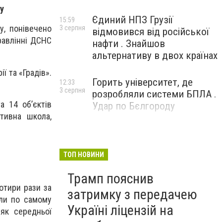
ку
Єдиний НПЗ Грузії
15:59
у, понівечено
3 серпня
відмовився від російської
равлінні ДСНС
нафти . Знайшов
альтернативу в двох країнах
ї та «Градів».
Горить університет, де
12:33
3 серпня
розробляли системи БПЛА .
а 14 об’єктів
Удар по Бєлгороду
ртивна школа,
ТОП НОВИНИ
Трамп пояснив
чотири рази за
затримку з передачею
или по самому
Україні ліцензій на
 як середньої