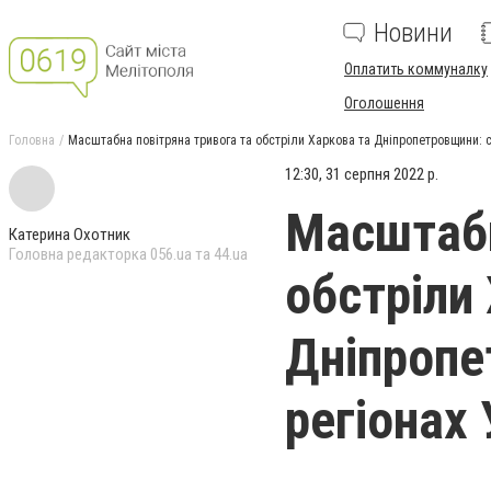
Новини
Оплатить коммуналку
Оголошення
Головна
Масштабна повітряна тривога та обстріли Харкова та Дніпропетровщини: си
12:30, 31 серпня 2022 р.
Масштабн
Катерина Охотник
Головна редакторка 056.ua та 44.ua
обстріли
Дніпропе
регіонах 