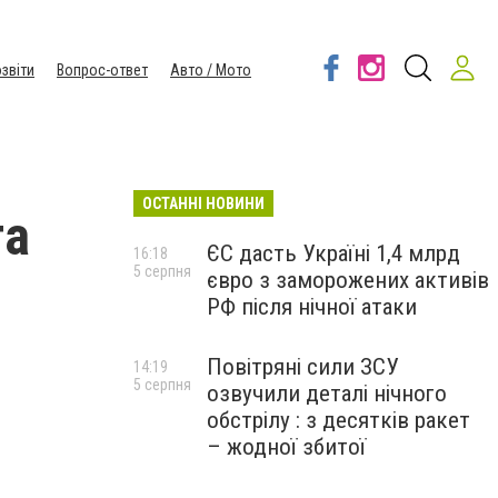
звіти
Вопрос-ответ
Авто / Мото
ОСТАННІ НОВИНИ
та
ЄС дасть Україні 1,4 млрд
16:18
5 серпня
євро з заморожених активів
РФ після нічної атаки
Повітряні сили ЗСУ
14:19
5 серпня
озвучили деталі нічного
обстрілу : з десятків ракет
– жодної збитої