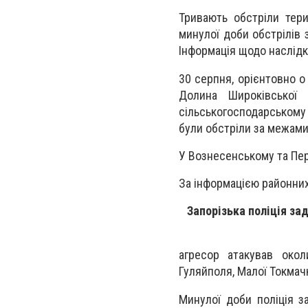
Тривають обстріли тери
минулої доби обстрілів 
Інформація щодо наслідк
30 серпня, орієнтовно о
Долина Широківської 
сільськогосподарському 
були обстріли за межами
У Вознесенському та Пер
За інформацією районних 
Запорізька поліція за
агресор атакував окол
Гуляйполя, Малої Токмачк
Минулої доби поліція з