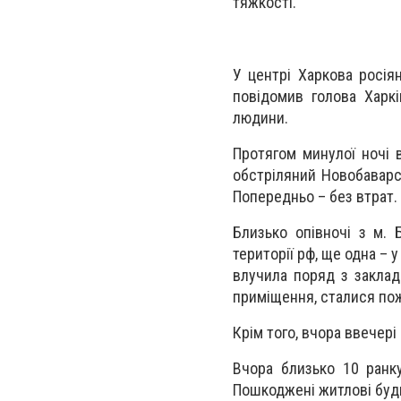
тяжкості.
У центрі Харкова росія
повідомив голова Харк
людини.
Протягом минулої ночі 
обстріляний Новобаварс
Попередньо – без втрат.
Близько опівночі з м.
території рф, ще одна – 
влучила поряд з заклад
приміщення, сталися поже
Крім того, вчора ввечері
Вчора близько 10 ранк
Пошкоджені житлові буди