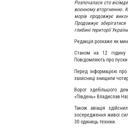
Розпочалася сто вісімде
воєнному вторгненню. К
морів продовжує викон
Продовжує зберігатися 
глибині території України
Редакція розкаже як мин
Станом на 12 годину в
Повідомляють про пуски к
Перед інформацією про 
захисниці знищили чоти
Ворог здебільшого дем
«Південь» Владислав На
Також авіація здійсни
зосередження живої сили
30 одиниць техніки.