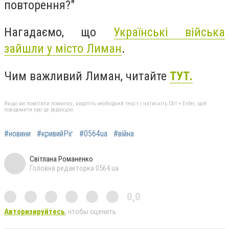
повторення?"
Нагадаємо, що
Українські війська
зайшли у місто Лиман
.
Чим важливий Лиман, читайте
ТУТ.
Якщо ви помітили помилку, виділіть необхідний текст і натисніть Ctrl + Enter, щоб
повідомити про це редакцію
#новини
#кривийРіг
#0564ua
#війна
Світлана Романенко
Головна редакторка 0564.ua
0,0
Авторизируйтесь
, чтобы оценить