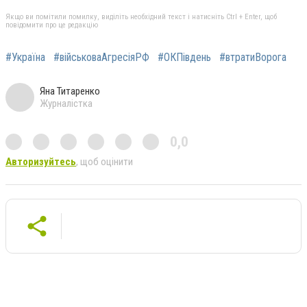
Якщо ви помітили помилку, виділіть необхідний текст і натисніть Ctrl + Enter, щоб
повідомити про це редакцію
#Україна
#військоваАгресіяРФ
#ОКПівдень
#втратиВорога
Яна Титаренко
Журналістка
0,0
Авторизуйтесь
, щоб оцінити