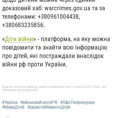
доказовий хаб: warcrimes.gov.ua та за
телефонами: +380961004438,
+380683235856.
«
Діти війни
» - платформа, на яку можна
повідомити та знайти всю інформацію
про дітей, які постраждали внаслідок
війни рф проти України.
Якщо ви помітили помилку, виділіть необхідний текст і натисніть Ctrl + Enter, щоб
повідомити про це редакцію
#Україна
#військоваАгресіяРФ
#ОфісГенпрокурора
#вбивціДітей
#рашистиВбиваютьДітей