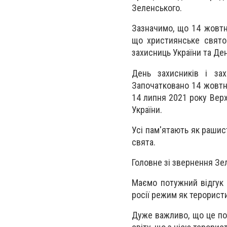
Зеленського.
Зазначимо, що 14 жовтня
що християнське свято 
захисниць України та Ден
День захисників і за
Започатковано 14 жовтн
14 липня 2021 року Верх
України.
Усі пам'ятають як рашис
свята.
Головне зі звернення Зе
Маємо потужний відгук 
росії режим як терорист
Дуже важливо, що це по