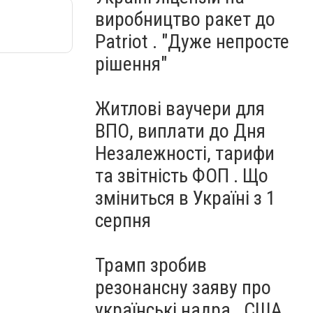
виробництво ракет до
Patriot . "Дуже непросте
рішення"
Житлові ваучери для
ВПО, виплати до Дня
Незалежності, тарифи
та звітність ФОП . Що
зміниться в Україні з 1
серпня
Трамп зробив
резонансну заяву про
українські надра . США