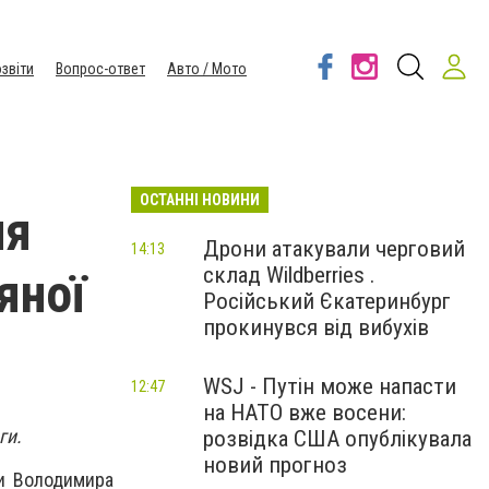
звіти
Вопрос-ответ
Авто / Мото
ОСТАННІ НОВИНИ
ня
Дрони атакували черговий
14:13
склад Wildberries .
яної
Російський Єкатеринбург
прокинувся від вибухів
WSJ - Путін може напасти
12:47
на НАТО вже восени:
ги.
розвідка США опублікувала
новий прогноз
ни Володимира