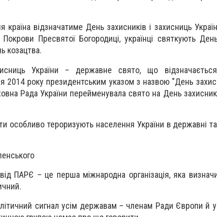
 країна відзначатиме День захисників і захисниць Україн
Покрови Пресвятої Богородиці, українці святкують День
ь козацтва.
хисниць України – державне свято, що відзначаєтьс
я 2014 року президентським указом з назвою "День захисн
овна Рада України перейменувала свято на День захисникі
ти особливо тероризують населення України в державні та
ленського
від ПАРЄ – це перша міжнародна організація, яка визнач
ичний.
літичний сигнал усім державам – членам Ради Європи й 