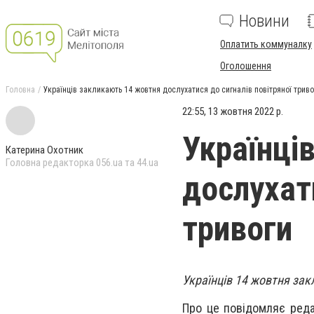
Новини
Оплатить коммуналку
Оголошення
Головна
Українців закликають 14 жовтня дослухатися до сигналів повітряної триво
22:55, 13 жовтня 2022 р.
Українці
Катерина Охотник
Головна редакторка 056.ua та 44.ua
дослухат
тривоги
Українців 14 жовтня зак
Про це повідомляє реда