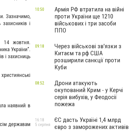
Армія РФ втратила на війні
10:50
проти України ще 1210
и. Зазначимо,
військових і три засоби
 захисників і
ППО
я 14 жовтня.
Через військові зв'язки з
09:18
ика України".
Китаєм та рф США
в і захисниць
розширили санкції проти
Куби
 християнські
Дрони атакують
08:52
окупований Крим - у Керчі
серія вибухів, у Феодосії
пожежа
ила наявний в
ЄС дасть Україні 1,4 млрд
16:18
усім державам
5 серпня
євро з заморожених активів