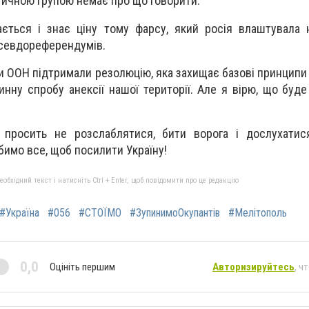
стичною групою немає про що говорити.
ається і знає ціну тому фарсу, який росія влаштувала 
псевдореферендумів.
 ООН підтримали резолюцію, яка захищає базові принципи 
нну спробу анексії нашої території. Але я вірю, що буде
просить не розслаблятися, бити ворога і дослухатис
обимо все, щоб посилити Україну!
бхідний текст і натисніть Ctrl + Enter, щоб повідомити про це редакцію
#Україна
#056
#СТОЇМО
#ЗупинимоОкупантів
#Мелітополь
0,0
Оцініть першим
Авторизируйтесь
, ч