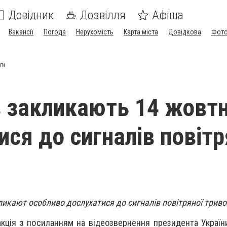
Довідник
Дозвілля
Афіша
Вакансії
Погода
Нерухомість
Карта міста
Довідкова
Фото
ги
в закликають 14 жовт
ися до сигналів повітр
ликают особливо дослухатися до сигналів повітряної триво
кція з посиланням на відеозвернення президента Украї