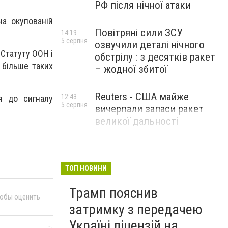
РФ після нічної атаки
на окупованій
Повітряні сили ЗСУ
14:19
5 серпня
озвучили деталі нічного
Статуту ООН і
обстрілу : з десятків ракет
 більше таких
– жодної збитої
Reuters - США майже
12:43
я до сигналу
5 серпня
вичерпали запаси ракет
великої дальності
ТОП НОВИНИ
Трамп пояснив
тобы оценить
затримку з передачею
Україні ліцензій на