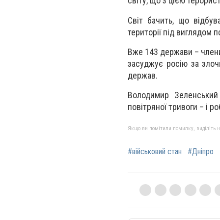
світу, що з цією терори
Світ бачить, що відбув
території під виглядом 
Вже 143 держави – члени
засуджує росію за злочи
держав.
Володимир Зеленський 
повітряної тривоги – і р
Якщо ви помітили помилку, виділіть нео
#військовий стан
#Дніпро