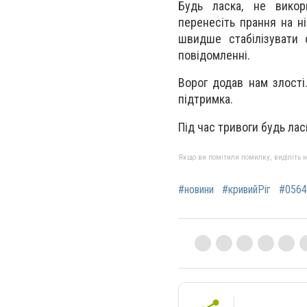
Будь ласка, не викори
перенесіть прання на н
швидше стабілізувати 
повідомленні.
Ворог додав нам злості
підтримка.
Під час тривоги будь лас
Якщо ви помітили помилку, виділіть нео
#новини
#кривийРіг
#0564