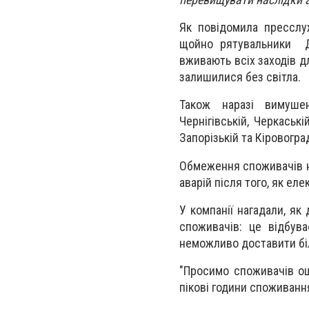
Як повідомила пресслу
щойно рятувальники ДС
вживають всіх заходів д
залишилися без світла.
Також наразі вимушен
Чернігівській, Черкаські
Запорізькій та Кіровогра
Обмеження споживачів н
аварій після того, як е
У компанії нагадали, я
споживачів: це відбува
неможливо доставити бі
"Просимо споживачів о
пікові години споживання 