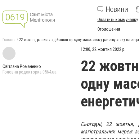
Новини
Оплатить коммуналку
Оголошення
Головна
22 жовтня, рашисти здійснили ще одну масованому ракетну атаку на енерг
12:00, 22 жовтня 2022 р.
22 жовтн
Світлана Романенко
Головна редакторка 0564.ua
одну мас
енергетич
Сьогодні, 22 жовтня, 
магістральних мереж з
перевищувати наслідки 