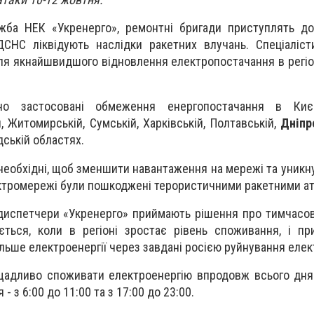
жба НЕК «Укренерго», ремонтні бригади приступлять до
НС ліквідують наслідки ракетних влучань. Спеціалісти
ля якнайшвидшого відновлення електропостачання в регіона
о застосовані обмеження енергопостачання в Києві
й, Житомирській, Сумській, Харківській, Полтавській,
Дніпр
дській областях.
еобхідні, щоб зменшити навантаження на мережі та уникн
лектромережі були пошкоджені терористичними ракетними а
к диспетчери «Укренерго» приймають рішення про тимчас
ється, коли в регіоні зростає рівень споживання, і п
льше електроенергії через завдані росією руйнування еле
щадливо споживати електроенергію впродовж всього дня
- з 6:00 до 11:00 та з 17:00 до 23:00.