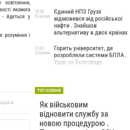
 освітлення,
вості якомога
Єдиний НПЗ Грузії
15:59
, - йдеться у
3 серпня
відмовився від російської
нафти . Знайшов
альтернативу в двох країнах
е розуміння і
Горить університет, де
12:33
3 серпня
розробляли системи БПЛА .
Удар по Бєлгороду
ТОП НОВИНИ
Як військовим
 оцінити
відновити службу за
новою процедурою .