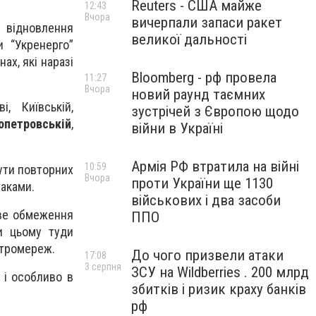
Reuters - США майже
12:43
Вчора
вичерпали запаси ракет
 відновлення
великої дальності
 “Укренерго”
х, які наразі
Bloomberg - рф провела
11:27
Вчора
новий раунд таємних
, Київській,
зустрічей з Європою щодо
опетровській
,
війни в Україні
Армія РФ втратила на війні
10:59
ути повторних
Вчора
проти України ще 1130
таками.
військових і два засоби
ове обмеження
ППО
ри цьому туди
ктромереж.
До чого призвели атаки
17:08
3 серпня
ЗСУ на Wildberries . 200 млрд
 і особливо в
збитків і ризик краху банків
рф