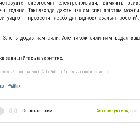
стовуйте енергоємні електроприлади, вимкніть зайве
ічні години. Такі заходи дають нашим спеціалістам можли
ситуацію і провести необхідні відновлювальні роботи"
. Злість додає нам сили. Але також сили нам додає ваш
ка залишайтесь в укриттях.
бхідний текст і натисніть Ctrl + Enter, щоб повідомити про це редакцію
ua
#війна
0,0
Оцініть першим
Авторизуйтесь
, щоб