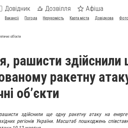
Довідник
Дозвілля
Афіша
Вакансії
Погода
Нерухомість
Карта міста
Довідкова
Фото
етичні об’єкти
я, рашисти здійснили
ованому ракетну атак
ні об’єкти
рашисти здійснили ще одну ракетну атаку на енергет
ахідних регіонів України. Масштаб пошкоджень співста
атаки 10-12 жовтня.