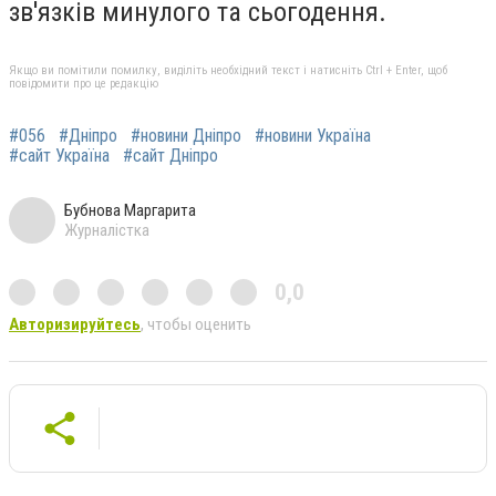
зв'язків минулого та сьогодення.
Якщо ви помітили помилку, виділіть необхідний текст і натисніть Ctrl + Enter, щоб
повідомити про це редакцію
#056
#Дніпро
#новини Дніпро
#новини Україна
#сайт Україна
#сайт Дніпро
Бубнова Маргарита
Журналістка
0,0
Авторизируйтесь
, чтобы оценить