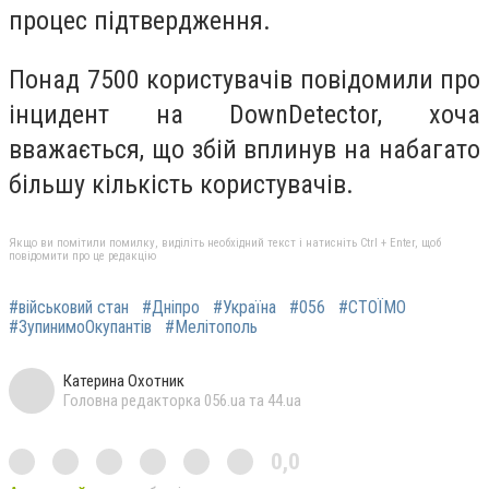
процес підтвердження.
Понад 7500 користувачів повідомили про
інцидент на DownDetector, хоча
вважається, що збій вплинув на набагато
більшу кількість користувачів.
Якщо ви помітили помилку, виділіть необхідний текст і натисніть Ctrl + Enter, щоб
повідомити про це редакцію
#військовий стан
#Дніпро
#Україна
#056
#СТОЇМО
#ЗупинимоОкупантів
#Мелітополь
Катерина Охотник
Головна редакторка 056.ua та 44.ua
0,0