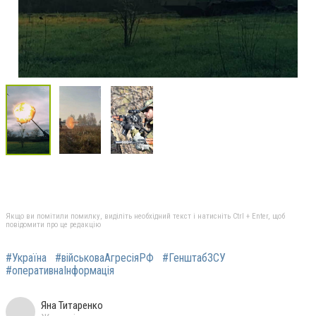
Якщо ви помітили помилку, виділіть необхідний текст і натисніть Ctrl + Enter, щоб
повідомити про це редакцію
#Україна
#військоваАгресіяРФ
#ГенштабЗСУ
#оперативнаІнформація
Яна Титаренко