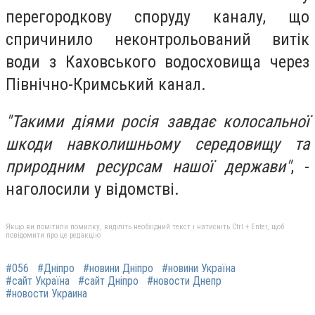
перегородкову споруду каналу, що
спричинило неконтрольований витік
води з Каховського водосховища через
Північно-Кримський канал.
"Такими діями росія завдає колосальної
шкоди навколишньому середовищу та
природним ресурсам нашої держави"
, -
наголосили у відомстві.
Якщо ви помітили помилку, виділіть необхідний текст і натисніть Ctrl + Enter, щоб
повідомити про це редакцію
#056
#Дніпро
#новини Дніпро
#новини Україна
#сайт Україна
#сайт Дніпро
#новости Днепр
#новости Украина