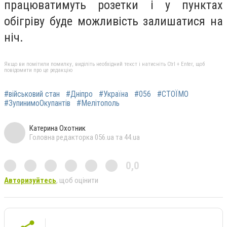
працюватимуть розетки і у пунктах
обігріву буде можливість залишатися на
ніч.
Якщо ви помітили помилку, виділіть необхідний текст і натисніть Ctrl + Enter, щоб
повідомити про це редакцію
#військовий стан
#Дніпро
#Україна
#056
#СТОЇМО
#ЗупинимоОкупантів
#Мелітополь
Катерина Охотник
Головна редакторка 056.ua та 44.ua
0,0
Авторизуйтесь
, щоб оцінити